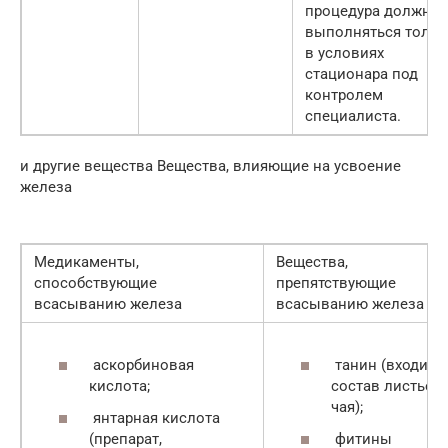
процедура должна
выполняться тольк
в условиях
стационара под
контролем
специалиста.
и другие вещества Вещества, влияющие на усвоение
железа
Медикаменты,
Вещества,
способствующие
препятствующие
всасыванию железа
всасыванию железа
аскорбиновая
танин (входит в
кислота;
состав листьев
чая);
янтарная кислота
(препарат,
фитины