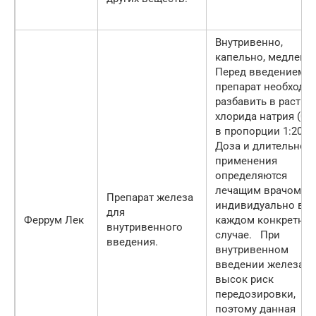
Внутривенно,
капельно, медленн
Перед введением
препарат необходи
разбавить в раство
хлорида натрия (0,9
в пропорции 1:20.
Доза и длительнос
применения
определяются
лечащим врачом
Препарат железа
индивидуально в
для
Феррум Лек
каждом конкретно
внутривенного
случае. При
введения.
внутривенном
введении железа
высок риск
передозировки,
поэтому данная