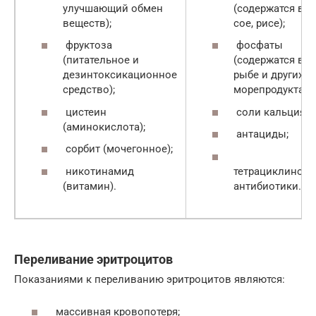
улучшающий обмен
(содержатся в
веществ);
сое, рисе);
фруктоза
фосфаты
(питательное и
(содержатся в
дезинтоксикационное
рыбе и других
средство);
морепродуктах);
цистеин
соли кальция;
(аминокислота);
антациды;
сорбит (мочегонное);
никотинамид
тетрациклинов
(витамин).
антибиотики.
Переливание эритроцитов
Показаниями к переливанию эритроцитов являются:
массивная кровопотеря;