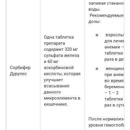
запивая стаканом
воды.
Рекомендуемые
дозы:
взрослым
Одна таблетка
для лечени
препарата
анемии – 2
содержит 320 мг
таблетки 2
сульфата железа
раза в день;
и 60 мг
Сорбифер
аскорбиновой
женщинам
Дурулес
кислоты, которая
при анемии
улучшает
во время
всасывание
беременнос
данного
– 1 – 2
микроэлемента в
таблетки 1
кишечнике.
раз в сутки.
После нормализац
уровня гемоглобин