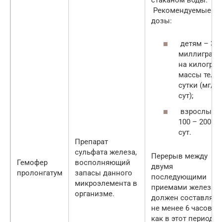
Рекомендуемые
дозы:
детям – 3
миллиграм
на килогра
массы тела 
сутки (мг/кг
сут);
взрослым 
100 – 200 мг
сут.
Препарат
сульфата железа,
Перерыв между
Гемофер
восполняющий
двумя
пролонгатум
запасы данного
последующими
микроэлемента в
приемами железа
организме.
должен составлять
не менее 6 часов, т
как в этот период