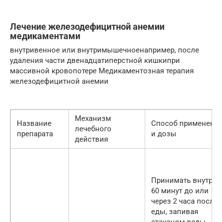
Лечение железодефицитной анемии
медикаментами
внутривенное или внутримышечноенапример, после
удаления части двенадцатиперстной кишкипри
массивной кровопотере Медикаментозная терапия
железодефицитной анемии
Механизм
Название
Способ применени
лечебного
препарата
и дозы
действия
Принимать внутрь, 
60 минут до или
через 2 часа после
еды, запивая
стаканом воды.