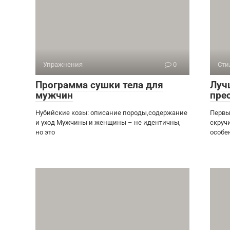
Упражнения
0
Сти
Программа сушки тела для
Луч
мужчин
пре
Нубийские козы: описание породы,содержание
Первы
и уход Мужчины и женщины – не идентичны,
скруч
но это
особе