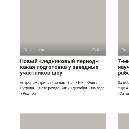
Упражнения
0
Упр
Новый «ледниковый период»:
7-м
какая подготовка у звездных
нау
участников шоу
раб
Антропометрические данные • Имя: Ольга
За по
Путрова • Дата рождения: 23 декабря 1985 года
ещё 4
• Родной
«Сити