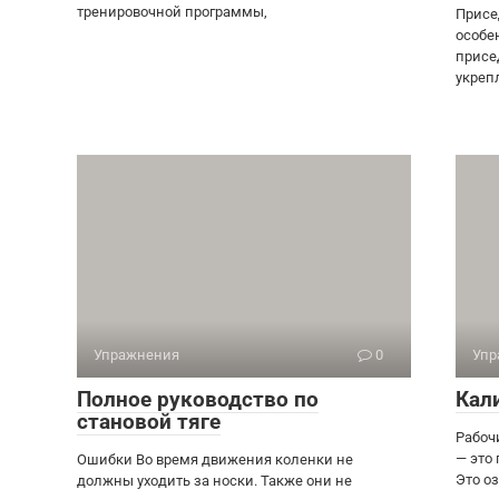
тренировочной программы,
Присе
особе
присе
укреп
Упражнения
0
Упр
Полное руководство по
Кал
становой тяге
Рабоч
— это
Ошибки Во время движения коленки не
Это оз
должны уходить за носки. Также они не