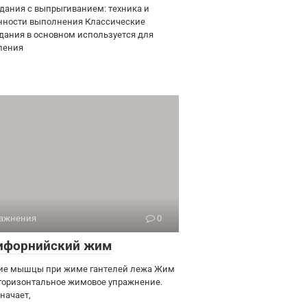
дания с выпрыгиванием: техника и
нности выполнения Классические
дания в основном используется для
ления
ажнения
0
ифорнийский жим
ие мышцы при жиме гантелей лежа Жим
 горизонтальное жимовое упражнение.
начает,