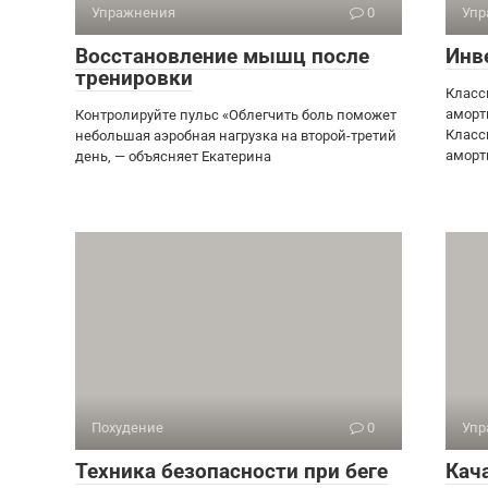
Упражнения
0
Упр
Восстановление мышц после
Инв
тренировки
Класс
аморт
Контролируйте пульс «Облегчить боль поможет
Класс
небольшая аэробная нагрузка на второй-третий
аморт
день, — объясняет Екатерина
Похудение
0
Упр
Техника безопасности при беге
Кач