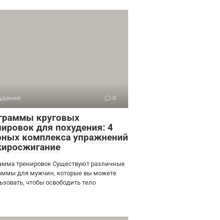
удение
0
граммы круговых
нировок для похудения: 4
рных комплекса упражнений
жиросжигание
амма тренировок Существуют различные
аммы для мужчин, которые вы можете
ьзовать, чтобы освободить тело