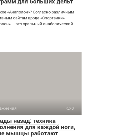
грамм для больших дельт
акое «Анаполон»? Согласно различным
ивным сайтам вроде «Спортвики»
олон» — это оральный анаболический
ажнения
0
ады назад: техника
олнения для каждой ноги,
ие мышцы работают