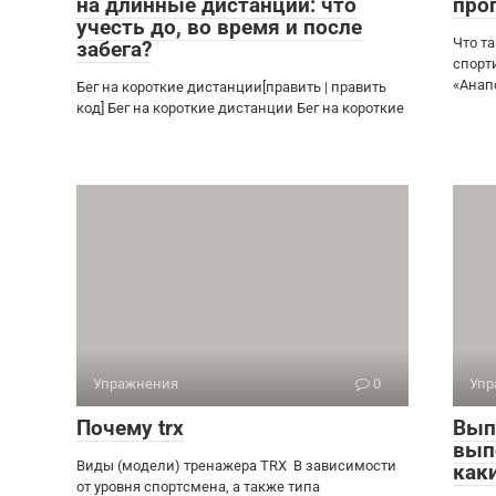
на длинные дистанции: что
про
учесть до, во время и после
Что т
забега?
спорт
«Анап
Бег на короткие дистанции[править | править
код] Бег на короткие дистанции Бег на короткие
Упражнения
0
Упр
Почему trx
Вып
вып
Виды (модели) тренажера TRX В зависимости
как
от уровня спортсмена, а также типа