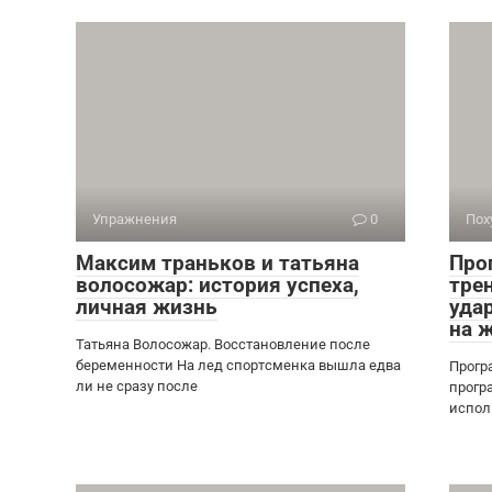
Упражнения
0
Пох
Максим траньков и татьяна
Про
волосожар: история успеха,
тре
личная жизнь
уда
на 
Татьяна Волосожар. Восстановление после
беременности На лед спортсменка вышла едва
Прогр
ли не сразу после
прогр
испол