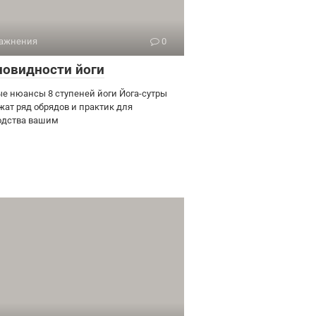
ажнения
0
новидности йоги
е нюансы 8 ступеней йоги Йога-сутры
жат ряд обрядов и практик для
одства вашим