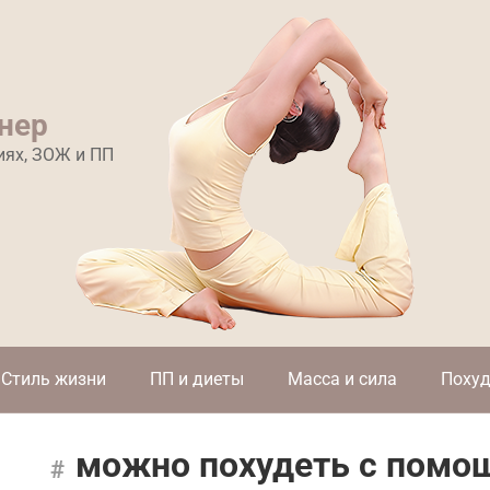
нер
иях, ЗОЖ и ПП
Стиль жизни
ПП и диеты
Масса и сила
Похуд
можно похудеть с помо