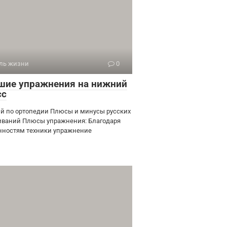
ль жизни
0
шие упражнения на нижний
сс
й по ортопедии Плюсы и минусы русских
иваний Плюсы упражнения: Благодаря
нностям техники упражнение