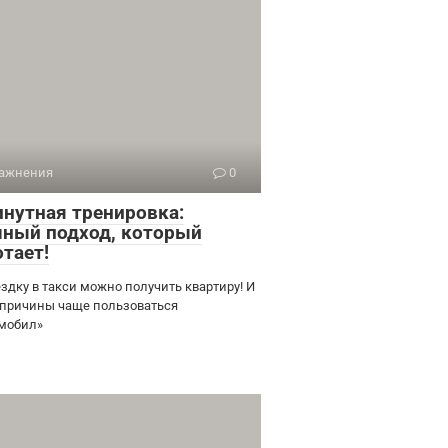
ажнения
0
инутная тренировка:
чный подход, который
отает!
ездку в такси можно получить квартиру! И
 причины чаще пользоваться
мобил»