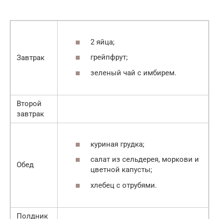
2 яйца;
грейпфрут;
Завтрак
зеленый чай с имбирем.
Второй
завтрак
куриная грудка;
салат из сельдерея, моркови и
Обед
цветной капусты;
хлебец с отрубями.
Полдник