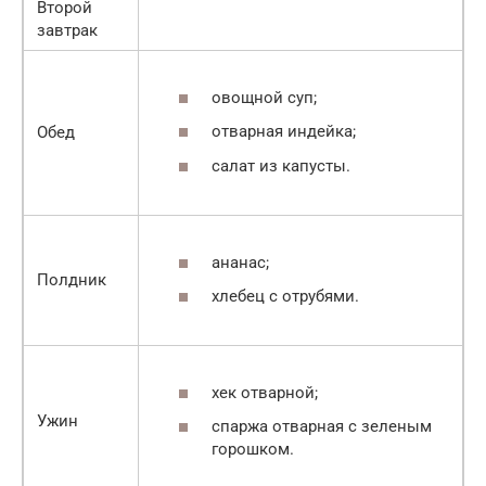
Второй
завтрак
овощной суп;
отварная индейка;
Обед
салат из капусты.
ананас;
Полдник
хлебец с отрубями.
хек отварной;
Ужин
спаржа отварная с зеленым
горошком.