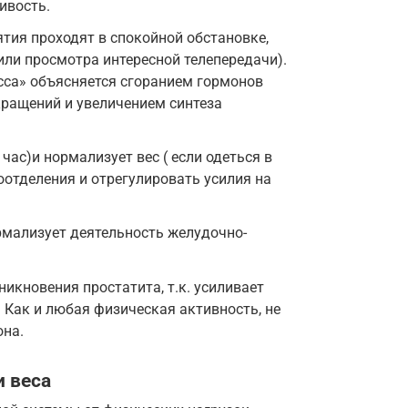
ивость.
ятия проходят в спокойной обстановке,
ли просмотра интересной телепередачи).
сса» объясняется сгоранием гормонов
кращений и увеличением синтеза
час)и нормализует вес ( если одеться в
отделения и отрегулировать усилия на
рмализует деятельность желудочно-
икновения простатита, т.к. усиливает
 Как и любая физическая активность, не
она.
и веса