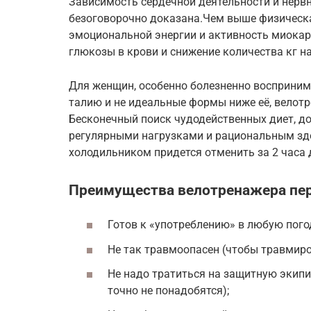
Зависимость сердечной деятельности и нервн
безоговорочно доказана.Чем выше физическа
эмоциональной энергии и активность миокард
глюкозы в крови и снижение количества кг на
Для женщин, особенно болезненно восприни
талию и не идеальные формы ниже её, велот
Бесконечный поиск чудодейственных диет, д
регулярными нагрузками и рациональным зд
холодильником придется отменить за 2 часа 
Преимущества велотренажера пе
Готов к «употреблению» в любую пого
Не так травмоопасен (чтобы травмиро
Не надо тратиться на защитную экип
точно не понадобятся);