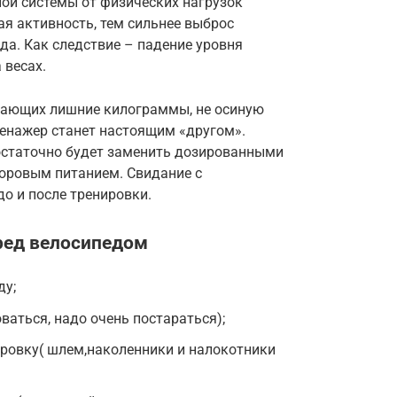
ой системы от физических нагрузок
я активность, тем сильнее выброс
а. Как следствие – падение уровня
 весах.
мающих лишние килограммы, не осиную
ренажер станет настоящим «другом».
остаточно будет заменить дозированными
оровым питанием. Свидание с
до и после тренировки.
ред велосипедом
ду;
ваться, надо очень постараться);
ировку( шлем,наколенники и налокотники