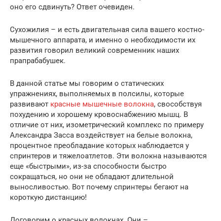
оно его сдвинуть? Ответ очевиден.
Сухожилия – и есть двигательная сила вашего костно-
мышечного аппарата, и именно о необходимости их
развития говорил великий современник наших
прапрабабушек.
В данной статье мы говорим о статических
упражнениях, выполняемых в полсилы, которые
развивают
красные мышечные волокна
, свособствуя
похудению и хорошему кровоснабжению мышц. В
отличие от них, изометрический комплекс по примеру
Александра Засса воздействует на белые волокна,
процентное преобладание которых наблюдается у
спринтеров и тяжелоатлетов. Эти волокна называются
еще «быстрыми», из-за способности быстро
сокращаться, но они не обладают длительной
выносливостью. Вот почему спринтеры бегают на
короткую дистанцию!
Договорим о красных волокнах. Они –