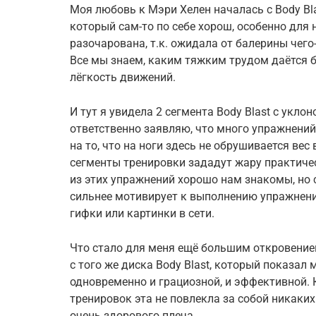
Моя любовь к Мэри Хелен началась с Body Blas
который сам-то по себе хорош, особенно для
разочарована, т.к. ожидала от балерины чег
Все мы знаем, каким тяжким трудом даётся б
лёгкость движений.
И тут я увидела 2 сегмента Body Blast с укло
ответственно заявляю, что много упражнений 
на то, что на ноги здесь не обрушивается вес 
сегменты тренировки зададут жару практиче
из этих упражнений хорошо нам знакомы, но 
сильнее мотивирует к выполнению упражнени
гифки или картинки в сети.
Что стало для меня ещё большим откровение
с того же диска Body Blast, который показал
одновременно и грациозной, и эффективной. К
тренировок эта не повлекла за собой никаки
очень здорового плеча.