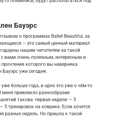
ц-то появились, будут располагаться под
лен Бауэрс
зывом о программах Ballet Beautiful, за
имающихся – это самый ценный материал
агодарны нашим читателям за такой
 с вами очень полезным, интересным и
 прочтения которого вы наверняка
 Бауэрс уже сегодня.
же больше года, и одно это уже о чём-то
ful меня привлекло разнообразие
анятий такова: первая неделя — 5
— 5 тренировок на коврике. Если хочется
ия разных недель. Но пришла к такой