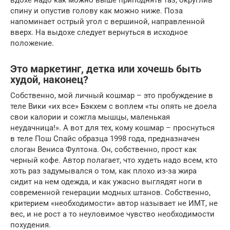
вдохе надо как можно выше приподнять таз, округлив
спину и опустив голову как можно ниже. Поза
напоминает острый угол с вершиной, направленной
вверх. На выдохе следует вернуться в исходное
положение.
Это маркетинг, детка или хочешь быть
худой, наконец?
Собственно, мой личный кошмар – это пробуждение в
теле Вики «их все» Бэкхем с воплем «ты опять не доела
свои калории и сожгла мышцы, маленькая
неудачница!». А вот для тех, кому кошмар – проснуться
в теле Пош Спайс образца 1998 года, предназначен
слоган Вениса Фултона. Он, собственно, прост как
черный кофе. Автор полагает, что худеть надо всем, кто
хоть раз задумывался о том, как плохо из-за жира
сидит на нем одежда, и как ужасно выглядят ноги в
современной генерации модных штанов. Собственно,
критерием «необходимости» автор называет не ИМТ, не
вес, и не рост а то неуловимое чувство необходимости
похудения.