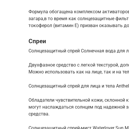
Формула обогащена комплексом активаторов
загара,в то время как солнцезащитные филь
токоферол (витамин Е) призван оказывать д
Спреи
Солнцезащитный спрей Солнечная вода для лиц
Двухфазное средство с легкой текстурой, до
Можно использовать как на лице, так и на тел
Солнцезащитный cпрей для лица и тела Antheli
Обладатели чувствительной кожи, склонной к
могут наслаждаться солнцем под надежной з
средства.
Солнцезащитный спрей-мист Waterlover Sun Mis