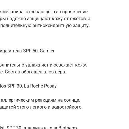
 меланина, отвечающего за проявление
тры надежно защищают кожу от ожогов, а
ополнительную антиоксидантную защиту.
а и тела SPF 50, Garnier
полнительно увлажняет и освежает кожу.
е. Состав обогащен алоэ-вера.
os SPF 30, La Roche-Posay
 аллергическим реакциям на солнце,
ащитой этого легкого и водостойкого
t, SPF 30, для лица и тела Biotherm