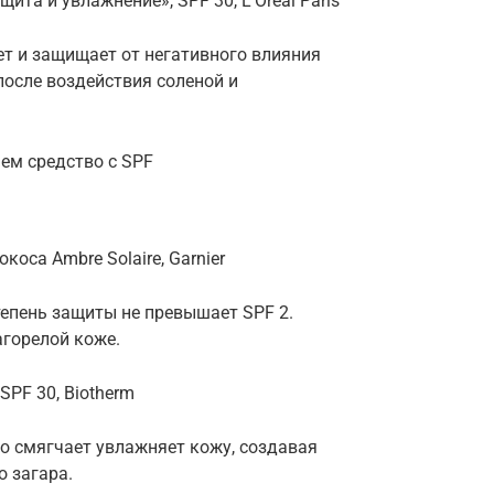
та и увлажнение», SPF 30, L’Oréal Paris
ет и защищает от негативного влияния
 после воздействия соленой и
аем средство с SPF
оса Ambre Solaire, Garnier
тепень защиты не превышает SPF 2.
агорелой коже.
SPF 30, Biotherm
о смягчает увлажняет кожу, создавая
о загара.