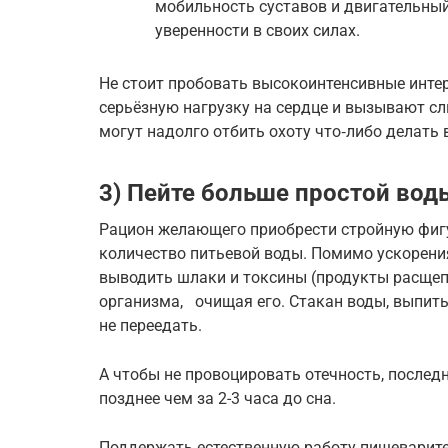
мобильность суставов и двигательный
уверенности в своих силах.
Не стоит пробовать высокоинтенсивные инте
серьёзную нагрузку на сердце и вызывают с
могут надолго отбить охоту что‑либо делать 
3) Пейте больше простой вод
Рацион желающего приобрести стройную фиг
количество питьевой воды. Помимо ускорени
выводить шлаки и токсины (продукты расщепл
организма, очищая его. Стакан воды, выпи
не переедать.
А чтобы не провоцировать отечность, послед
позднее чем за 2-3 часа до сна.
Поддержать естественную работу пищеварите