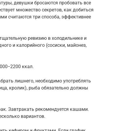
атуры, девушки бросаются пробовать все
ествует множество секретов, как добиться
ми считаются три способа, эффективнее
 тщательную ревизию в холодильнике и
дного и калорийного (сосиски, майонез,
000−2200 ккал.
набрать лишнего, необходимо употреблять
ица, кролик), рыба обязательно должны
ак. Завтракать рекомендуется кашами.
несколько вариантов.
сить кефиром и фруктами. Если график