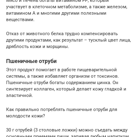
Мясо и печень богаты витамином РР, который
участвует в клеточном метаболизме, а также железом,
витамином А и многими другими полезными
веществами.
Отказ от животного белка трудно компенсировать
другими продуктами, как результат – тусклый цвет лица,
дряблость кожи и морщины.
Пшеничные отруби
Этот продукт помогает в работе пищеварительной
системы, а также избавляет организм от токсинов.
Пшеничные отруби богаты содержанием цинка. Он
синтезирует коллаген, который делает кожу гладкой и
эластичной.
Как правильно потреблять пшеничные отруби для
молодости кожи?
30 г отрубей (3 столовые ложки) можно съедать между
основными приемами пищи, запивая любым напитком.