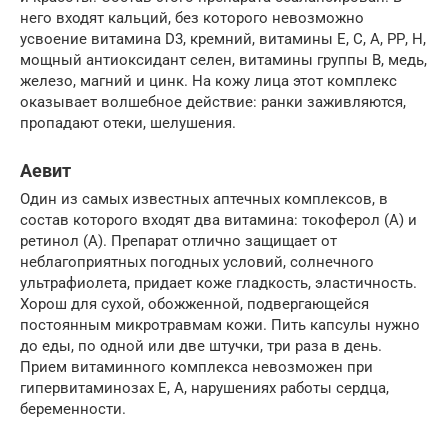
него входят кальций, без которого невозможно
усвоение витамина D3, кремний, витамины Е, С, А, РР, Н,
мощный антиоксидант селен, витамины группы В, медь,
железо, магний и цинк. На кожу лица этот комплекс
оказывает волшебное действие: ранки заживляются,
пропадают отеки, шелушения.
Аевит
Один из самых известных аптечных комплексов, в
состав которого входят два витамина: токоферол (А) и
ретинол (А). Препарат отлично защищает от
неблагоприятных погодных условий, солнечного
ультрафиолета, придает коже гладкость, эластичность.
Хорош для сухой, обожженной, подвергающейся
постоянным микротравмам кожи. Пить капсулы нужно
до еды, по одной или две штучки, три раза в день.
Прием витаминного комплекса невозможен при
гипервитаминозах Е, А, нарушениях работы сердца,
беременности.