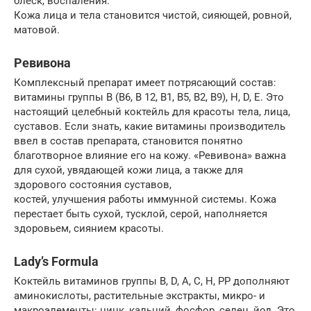
блеск, воспаления.
Кожа лица и тела становится чистой, сияющей, ровной,
матовой.
Ревивона
Комплексный препарат имеет потрясающий состав:
витамины группы В (В6, В 12, В1, В5, В2, В9), Н, D, Е. Это
настоящий целебный коктейль для красоты тела, лица,
суставов. Если знать, какие витамины производитель
ввел в состав препарата, становится понятно
благотворное влияние его на кожу. «Ревивона» важна
для сухой, увядающей кожи лица, а также для
здорового состояния суставов,
костей, улучшения работы иммунной системы. Кожа
перестает быть сухой, тусклой, серой, наполняется
здоровьем, сиянием красоты.
Lady’s Formula
Коктейль витаминов группы В, D, А, С, Н, РР дополняют
аминокислоты, растительные экстракты, микро- и
макроэлементы: цинк, кальций, фосфор, селен, йод. Это