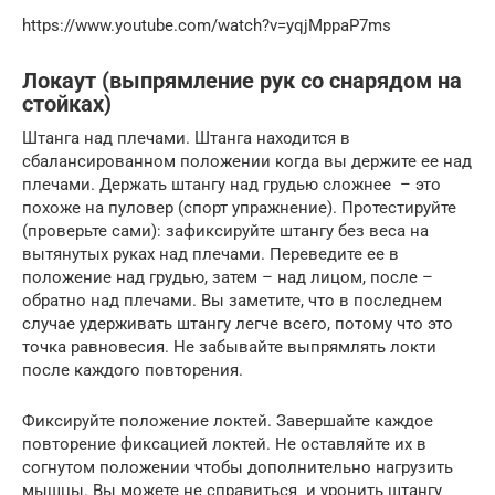
https://www.youtube.com/watch?v=yqjMppaP7ms
Локаут (выпрямление рук со снарядом на
стойках)
Штанга над плечами. Штанга находится в
сбалансированном положении когда вы держите ее над
плечами. Держать штангу над грудью сложнее – это
похоже на пуловер (спорт упражнение). Протестируйте
(проверьте сами): зафиксируйте штангу без веса на
вытянутых руках над плечами. Переведите ее в
положение над грудью, затем – над лицом, после –
обратно над плечами. Вы заметите, что в последнем
случае удерживать штангу легче всего, потому что это
точка равновесия. Не забывайте выпрямлять локти
после каждого повторения.
Фиксируйте положение локтей. Завершайте каждое
повторение фиксацией локтей. Не оставляйте их в
согнутом положении чтобы дополнительно нагрузить
мышцы. Вы можете не справиться и уронить штангу