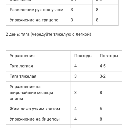
Разведение рук под углом
3
8
Упражнение на трицепс
3
8
2 день: тяга (чередуйте тяжелую с легкой)
Упражнения
Подходы
Повторы
Тяга легкая
4
4-5
Тяга тяжелая
3
3-2
Упражнение на
широчайшие мышцы
3
8
спины
Жим лежа узким хватом
4
6
Упражнение на бицепсы
4
8