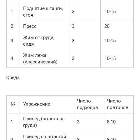
Поднятие штанги,
1
3
10-15
стоя
2
Пресс
3
20
Жим от груди,
3
3
10-15
сидя
Жим лежа
4
3
10-15
(классический)
Среда
Число
Число
№
Упражнение
подходов
повторов
Присед (штанга на
1
3
8-10
груди)
Присед со штангой
2
3
8-10