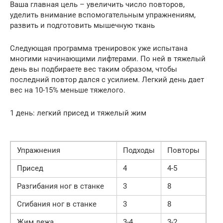
Ваша главная цель – увеличить число повторов,
уделить внимание вспомогательным упражнениям,
развить и подготовить мышечную ткань
Следующая программа тренировок уже испытана
многими начинающими лифтерами. По ней в тяжелый
день вы подбираете вес таким образом, чтобы
последний повтор дался с усилием. Легкий день дает
вес на 10-15% меньше тяжелого.
1 день: легкий присед и тяжелый жим
Упражнения
Подходы
Повторы
Присед
4
4-5
Разгибания ног в станке
3
8
Сгибания ног в станке
3
8
Жим лежа
3-4
3-2