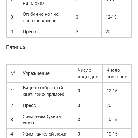
на плечах
Сгибание ног на
3
3
12-15
спецтренажере
4
Пресс
3
20
Пятница
Число
Число
№
Упражнение
подходов
повторов
Бицепс (обратный
1
3
12-15
хват, гриф прямой)
2
Пресс
3
20
Жим лежа (узкий
3
3
10-15
хват)
4
Жим гантелей лежа
3
10-15