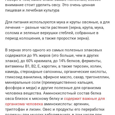
внимание стоит уделить овсу. Это очень ценная
пищевая и лечебная культура
Для питания используются мука и крупы овсяные, а для
лечения — разные части растения (зерна, крупа, мука,
солома и зеленые верхушки стеблей, собранные в
период колошения, а также проростки зерна).
В зернах этого одного из самых полезных злаковых
содержатся до 9% жиров (это больше, чем в других
злаках), до 60% крахмала, до 14% белков, ферменты,
витамины В1, В2, Е, каротин, а также тирозин, холин,
камедь, стероидные сапонины, органические кислоты,
гликозид ванилина, эфирное масло, сахар, тригонеллин,
минеральные соли (преимущественно кальция,
фосфора и меди) и другие полезные для организма
человека вещества. Аминокислотный состав белка
овса близок к мясному белку и
содержит важные для
организма человека
аминокислоты: аргинин,
триптофан и лизин. Овес и продукты его переработки
полезны при многих заболеваниях, в том числе при