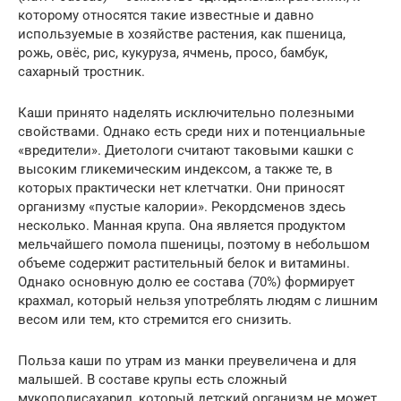
которому относятся такие известные и давно
используемые в хозяйстве растения, как пшеница,
рожь, овёс, рис, кукуруза, ячмень, просо, бамбук,
сахарный тростник.
Каши принято наделять исключительно полезными
свойствами. Однако есть среди них и потенциальные
«вредители». Диетологи считают таковыми кашки с
высоким гликемическим индексом, а также те, в
которых практически нет клетчатки. Они приносят
организму «пустые калории». Рекордсменов здесь
несколько. Манная крупа. Она является продуктом
мельчайшего помола пшеницы, поэтому в небольшом
объеме содержит растительный белок и витамины.
Однако основную долю ее состава (70%) формирует
крахмал, который нельзя употреблять людям с лишним
весом или тем, кто стремится его снизить.
Польза каши по утрам из манки преувеличена и для
малышей. В составе крупы есть сложный
мукополисахарид, который детский организм не может