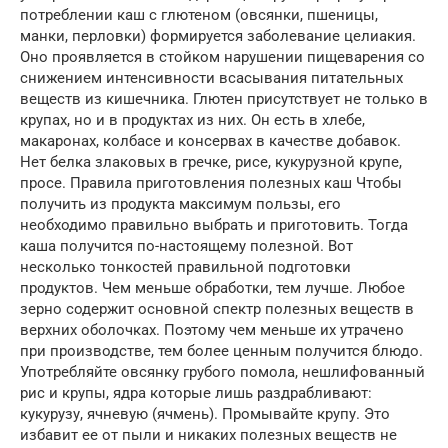
потреблении каш с глютеном (овсянки, пшеницы,
манки, перловки) формируется заболевание целиакия.
Оно проявляется в стойком нарушении пищеварения со
снижением интенсивности всасывания питательных
веществ из кишечника. Глютен присутствует не только в
крупах, но и в продуктах из них. Он есть в хлебе,
макаронах, колбасе и консервах в качестве добавок.
Нет белка злаковых в гречке, рисе, кукурузной крупе,
просе. Правила приготовления полезных каш Чтобы
получить из продукта максимум пользы, его
необходимо правильно выбрать и приготовить. Тогда
каша получится по-настоящему полезной. Вот
несколько тонкостей правильной подготовки
продуктов. Чем меньше обработки, тем лучше. Любое
зерно содержит основной спектр полезных веществ в
верхних оболочках. Поэтому чем меньше их утрачено
при производстве, тем более ценным получится блюдо.
Употребляйте овсянку грубого помола, нешлифованный
рис и крупы, ядра которые лишь раздрабливают:
кукурузу, ячневую (ячмень). Промывайте крупу. Это
избавит ее от пыли и никаких полезных веществ не