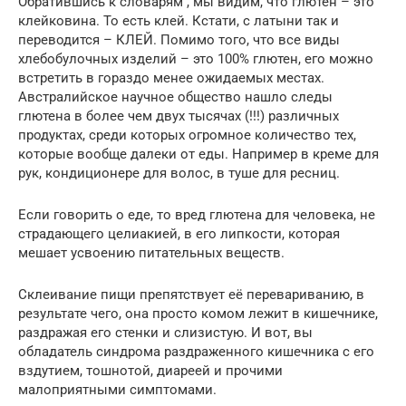
Обратившись к словарям , мы видим, что глютен – это
клейковина. То есть клей. Кстати, с латыни так и
переводится – КЛЕЙ. Помимо того, что все виды
хлебобулочных изделий – это 100% глютен, его можно
встретить в гораздо менее ожидаемых местах.
Австралийское научное общество нашло следы
глютена в более чем двух тысячах (!!!) различных
продуктах, среди которых огромное количество тех,
которые вообще далеки от еды. Например в креме для
рук, кондиционере для волос, в туше для ресниц.
Если говорить о еде, то вред глютена для человека, не
страдающего целиакией, в его липкости, которая
мешает усвоению питательных веществ.
Склеивание пищи препятствует её перевариванию, в
результате чего, она просто комом лежит в кишечнике,
раздражая его стенки и слизистую. И вот, вы
обладатель синдрома раздраженного кишечника с его
вздутием, тошнотой, диареей и прочими
малоприятными симптомами.