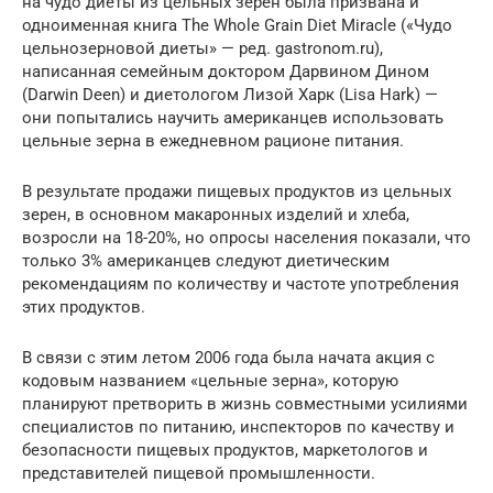
на чудо диеты из цельных зерен была призвана и
одноименная книга The Whole Grain Diet Miracle («Чудо
цельнозерновой диеты» — ред. gastronom.ru),
написанная семейным доктором Дарвином Дином
(Darwin Deen) и диетологом Лизой Харк (Lisa Hark) —
они попытались научить американцев использовать
цельные зерна в ежедневном рационе питания.
В результате продажи пищевых продуктов из цельных
зерен, в основном макаронных изделий и хлеба,
возросли на 18-20%, но опросы населения показали, что
только 3% американцев следуют диетическим
рекомендациям по количеству и частоте употребления
этих продуктов.
В связи с этим летом 2006 года была начата акция с
кодовым названием «цельные зерна», которую
планируют претворить в жизнь совместными усилиями
специалистов по питанию, инспекторов по качеству и
безопасности пищевых продуктов, маркетологов и
представителей пищевой промышленности.