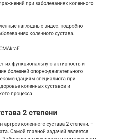
пражнений при заболеваниях коленного
сленные наглядные видео, подробно
болеваниях коленного сустава.
vCMAkraE
ет их функциональную активность и
ия болезней опорно-двигательного
рекомендациям специалиста при
доровье коленных суставов и
кого процесса
става 2 степени
 артроз коленного сустава 2 степени, –
ата. Самой главной задачей является
ь. Заболевание нуждается в комплексном