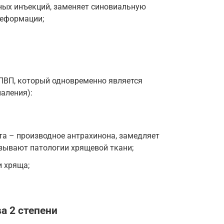
ных инъекций, заменяет синовиальную
деформации;
НПВП, который одновременно является
аления):
та – производное антрахинона, замедляет
зывают патологии хрящевой ткани;
и хряща;
а 2 степени