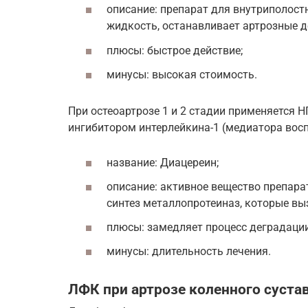
описание: препарат для внутриполост
жидкость, останавливает артрозные 
плюсы: быстрое действие;
минусы: высокая стоимость.
При остеоартрозе 1 и 2 стадии применяется 
ингибитором интерлейкина-1 (медиатора восп
название: Диацереин;
описание: активное вещество препара
синтез металлопротеиназ, которые вы
плюсы: замедляет процесс деградаци
минусы: длительность лечения.
ЛФК при артрозе коленного сустав