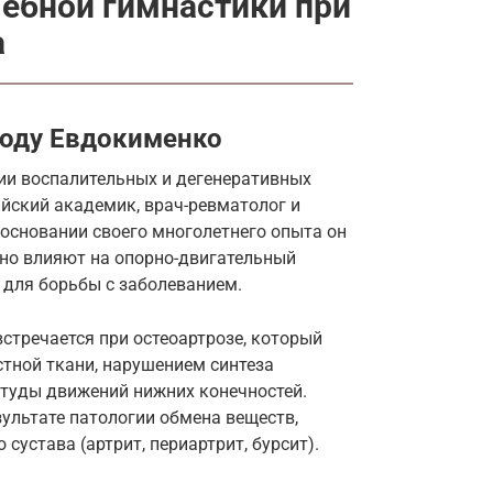
ебной гимнастики при
а
тоду Евдокименко
и воспалительных и дегенеративных
йский академик, врач-ревматолог и
основании своего многолетнего опыта он
но влияют на опорно-двигательный
для борьбы с заболеванием.
стречается при остеоартрозе, который
тной ткани, нарушением синтеза
туды движений нижних конечностей.
зультате патологии обмена веществ,
сустава (артрит, периартрит, бурсит).