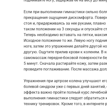
поднимайте ногу, задержав ее на весу до мин
Если при выполнении гимнастики сильно боля
прекращения ощущения дискомфорта. Поверни
стоя и, придерживаясь за нее руками, плавно
таком положении на 3 секунды и опускайте ст
Теперь необходимо вставать на пятки, макс
Исходное положение то же. Левую ногу подни
ноге, затем это упражнение делайте другой но
другую. Ощутите прилив крови к коленям. В 
самомассаж передне-боковой поверхности бед
5 минут. Сначала растирайте кожу, затем ра
проведите поглаживание. После массажа дол
Упражнения при артрозе колена улучшают ег
болевой синдром уже с первых дней занятий,
эффекта важно пройти полный курс лечебной
выполнения гимнастики следует обратиться 
технику тренировок. Кроме того, в интернет