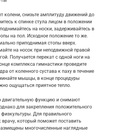
уты
т колени, снизьте амплитуду движений до
тесь к спинке стула лицом в положении
 поднимайтесь на носки, задерживайтесь в
опы на пол. Исходное положение то же.
имально приподнимая стопы вверх.
майте на носок при неподвижной правой
гой. Получается перекат с одной ноги на
конце комплекса гимнастики проведите
ра от коленного сустава к паху в течение
зминайте мышцы, в конце процедуры
жно ощущаться приятное тепло.
о двигательную функцию и снимают
 однако для закрепления положительного
 физкультуры. Для правильного
к врачу, который поможет поставить
е размещены многочисленные наглядные