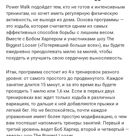
Power Walk подойдет тем, кто не готов к интенсивным
тренингам, но хочет иметь регулярную физическую
активность, не выходя из дома. Основа программы —
это ходьба, которая считается одним из самых
эффективных способов борьбы с лишним весом.
Вместе с Бобом Харпером и участниками шоу The
Biggest Looser («Потерявший больше всех»), вы будете
ежедневно преодолевать милю за милей, чтобы
похудеть и улучшить свою сердечную выносливость.
Итак, программа состоит из 4-х тренировок разного
уровня: от самого простого до продвинутого. Каждое
занятие длится 15 минут, и за это время вы будете
проходить 1 милю или 1,6 км. Если в первых двух
тренировках вас ждет только ходьба в различных
вариациях, то дальше к ней добавляются прыжки и
легкий бег. Но не беспокойтесь, почти каждое
упражнение имеет более простую модификацию, о чем
вам поспешат напомнить тренеры занятий. Первый и
третий уровень ведет Боб Харпер, второй и четвертый —
звезды шоу The Biggest Looser.