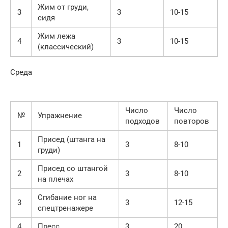
Жим от груди,
3
3
10-15
сидя
Жим лежа
4
3
10-15
(классический)
Среда
Число
Число
№
Упражнение
подходов
повторов
Присед (штанга на
1
3
8-10
груди)
Присед со штангой
2
3
8-10
на плечах
Сгибание ног на
3
3
12-15
спецтренажере
4
Пресс
3
20