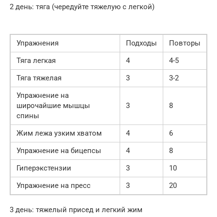
2 день: тяга (чередуйте тяжелую с легкой)
Упражнения
Подходы
Повторы
Тяга легкая
4
4-5
Тяга тяжелая
3
3-2
Упражнение на
широчайшие мышцы
3
8
спины
Жим лежа узким хватом
4
6
Упражнение на бицепсы
4
8
Гиперэкстензии
3
10
Упражнение на пресс
3
20
3 день: тяжелый присед и легкий жим