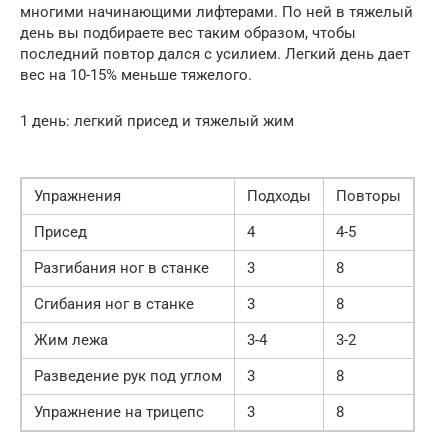
многими начинающими лифтерами. По ней в тяжелый
день вы подбираете вес таким образом, чтобы
последний повтор дался с усилием. Легкий день дает
вес на 10-15% меньше тяжелого.
1 день: легкий присед и тяжелый жим
Упражнения
Подходы
Повторы
Присед
4
4-5
Разгибания ног в станке
3
8
Сгибания ног в станке
3
8
Жим лежа
3-4
3-2
Разведение рук под углом
3
8
Упражнение на трицепс
3
8