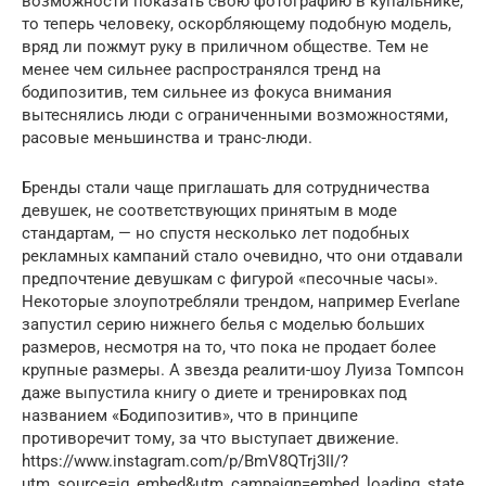
возможности показать свою фотографию в купальнике,
то теперь человеку, оскорбляющему подобную модель,
вряд ли пожмут руку в приличном обществе. Тем не
менее чем сильнее распространялся тренд на
бодипозитив, тем сильнее из фокуса внимания
вытеснялись люди с ограниченными возможностями,
расовые меньшинства и транс-люди.
Бренды стали чаще приглашать для сотрудничества
девушек, не соответствующих принятым в моде
стандартам, — но спустя несколько лет подобных
рекламных кампаний стало очевидно, что они отдавали
предпочтение девушкам с фигурой «песочные часы».
Некоторые злоупотребляли трендом, например Everlane
запустил серию нижнего белья с моделью больших
размеров, несмотря на то, что пока не продает более
крупные размеры. А звезда реалити-шоу Луиза Томпсон
даже выпустила книгу о диете и тренировках под
названием «Бодипозитив», что в принципе
противоречит тому, за что выступает движение.
https://www.instagram.com/p/BmV8QTrj3II/?
utm_source=ig_embed&utm_campaign=embed_loading_state