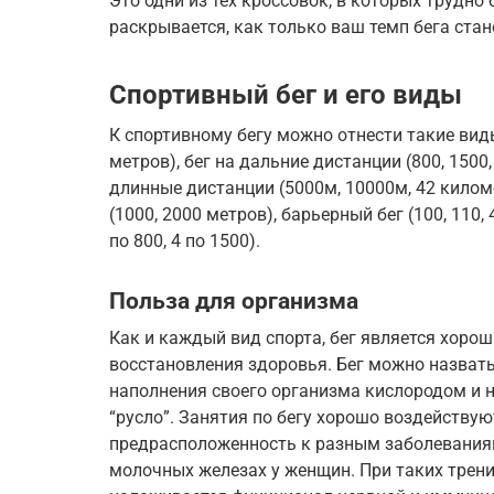
Это одни из тех кроссовок, в которых трудн
раскрывается, как только ваш темп бега стан
Спортивный бег и его виды
К спортивному бегу можно отнести такие виды 
метров), бег на дальние дистанции (800, 1500,
длинные дистанции (5000м, 10000м, 42 киломе
(1000, 2000 метров), барьерный бег (100, 110, 
по 800, 4 по 1500).
Польза для организма
Как и каждый вид спорта, бег является хоро
восстановления здоровья. Бег можно назват
наполнения своего организма кислородом и 
“русло”. Занятия по бегу хорошо воздействую
предрасположенность к разным заболеваниям,
молочных железах у женщин. При таких трен