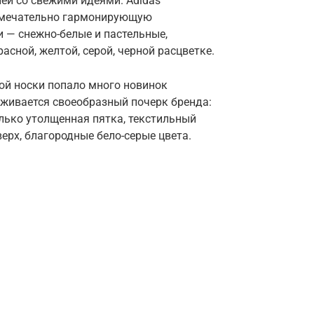
ей со свежими идеями. Adidas
замечательно гармонирующую
 — снежно-белые и пастельные,
сной, желтой, серой, черной расцветке.
ой носки попало много новинок
еживается своеобразный почерк бренда:
лько утолщенная пятка, текстильный
рх, благородные бело-серые цвета.