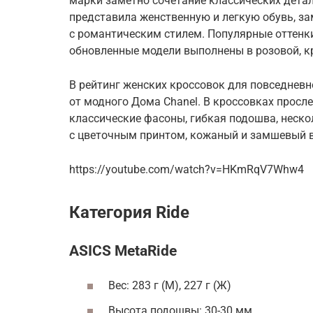
марки заметно сочетание классических детал
представила женственную и легкую обувь, 
с романтическим стилем. Популярные оттенки
обновленные модели выполнены в розовой, кра
В рейтинг женских кроссовок для повседневн
от модного Дома Chanel. В кроссовках просл
классические фасоны, гибкая подошва, неско
с цветочным принтом, кожаный и замшевый ве
https://youtube.com/watch?v=HKmRqV7Whw4
Категория Ride
ASICS MetaRide
Вес: 283 г (М), 227 г (Ж)
Высота подошвы: 30-30 мм