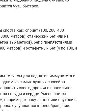
о бежать медленно. Модель буквально
овится чуть быстрее.
спорта как: спринт (100, 200, 400
 3000 метров), стайерский бег или на
тра 195 метров), бег с препятствиями
400 метров) и эстафетный бег (4 по 100, 4
шим толчком для поднятия иммунитета и
ь одним из самых лучших способов
направить свое здоровья в правильное
т на сосуды и сердце. Уменьшается
 например, к раку легких или опухоли в
ировках улучшается кровообращение,