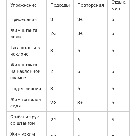
Отдых,
Упражнение
Подходы
Повторения
мин
Приседания
3
3-6
5
Жим штанги
2-3
3-6
5
лежа
Тяга штанги в
3
6
5
наклоне
Жим штанги
на наклонной
2
6
5
скамье
Подтягивания
3
6
5
Жим гантелей
2-3
3-6
5
сидя
Сгибания рук
2-3
6
5
со штангой
Жим узким