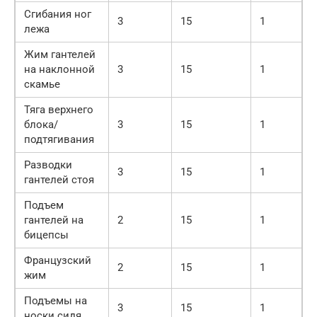
Сгибания ног
3
15
1
лежа
Жим гантелей
на наклонной
3
15
1
скамье
Тяга верхнего
блока/
3
15
1
подтягивания
Разводки
3
15
1
гантелей стоя
Подъем
гантелей на
2
15
1
бицепсы
Французский
2
15
1
жим
Подъемы на
3
15
1
носки сидя