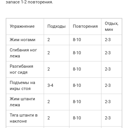
запасе 1-2 повторения.
Отдых,
Упражнение
Подходы
Повторения
мин
Жим ногами
2
8-10
2-3
Сгибания ног
2
8-10
2-3
лежа
Разгибания
2
8-10
2-3
ног сидя
Подъемы на
3-4
8-10
2-3
икры стоя
Жим штанги
2
8-10
2-3
лежа
Тяга штанги в
2
8-10
2-3
наклоне