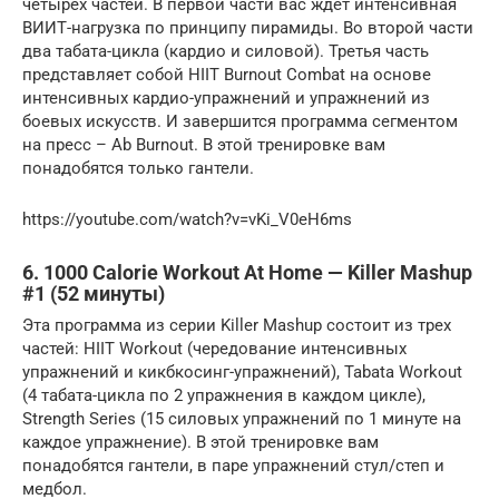
четырех частей. В первой части вас ждет интенсивная
ВИИТ-нагрузка по принципу пирамиды. Во второй части
два табата-цикла (кардио и силовой). Третья часть
представляет собой HIIT Burnout Combat на основе
интенсивных кардио-упражнений и упражнений из
боевых искусств. И завершится программа сегментом
на пресс – Ab Burnout. В этой тренировке вам
понадобятся только гантели.
https://youtube.com/watch?v=vKi_V0eH6ms
6. 1000 Calorie Workout At Home — Killer Mashup
#1 (52 минуты)
Эта программа из серии Killer Mashup состоит из трех
частей: HIIT Workout (чередование интенсивных
упражнений и кикбкосинг-упражнений), Tabata Workout
(4 табата-цикла по 2 упражнения в каждом цикле),
Strength Series (15 силовых упражнений по 1 минуте на
каждое упражнение). В этой тренировке вам
понадобятся гантели, в паре упражнений стул/степ и
медбол.