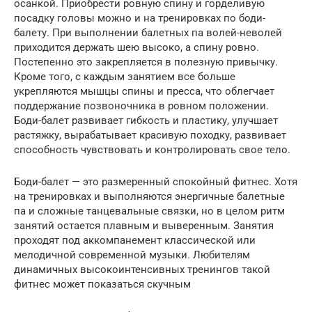
осанкой. Приобрести ровную спину и горделивую
посадку головы можно и на тренировках по боди-
балету. При выполнении балетных па волей-неволей
приходится держать шею высоко, а спину ровно.
Постепенно это закрепляется в полезную привычку.
Кроме того, с каждым занятием все больше
укрепляются мышцы спины и пресса, что облегчает
поддержание позвоночника в ровном положении.
Боди-балет развивает гибкость и пластику, улучшает
растяжку, вырабатывает красивую походку, развивает
способность чувствовать и контролировать свое тело.
Боди-балет — это размеренный спокойный фитнес. Хотя
на тренировках и выполняются энергичные балетные
па и сложные танцевальные связки, но в целом ритм
занятий остается плавным и выверенным. Занятия
проходят под аккомпанемент классической или
мелодичной современной музыки. Любителям
динамичных высокоинтенсивных тренингов такой
фитнес может показаться скучным