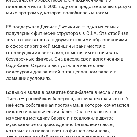
классическую хореографию с упражнениями из
пилатеса и йоги. В 2005 году она представила авторскую
микс-программу, которая полюбилась многим.
Её поддержала Джанет Дженкинс — одна из самых
популярных фитнес-инструкторов в США. Эта стройная
темнокожая атлетка с двумя высшими образованиями
в сфере спортивной медицины занимается с
голливудскими звёздами, помогая им вытачивать
безупречные фигуры. Она внесла свои дополнения в
боди-балет Сараго и выпустила вместе с ней
видеоуроки для занятий в танцевальном зале и в
домашних условиях.
Большой вклад в развитие боди-балета внесла Илзе
Лиепа — российская балерина, актриса театра и кино. У
неё есть собственная программа, в которой сочетаются
пилатес и классический балет. Она незначительно
изменила методику Сараго и предложила другое
музыкальное сопровождение. Её мастер-классы,
которые она показывает на фитнес-семинарах,