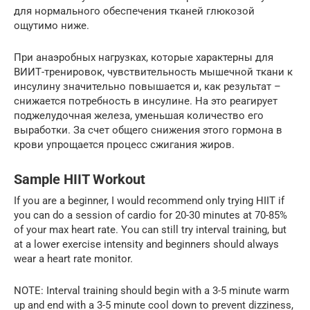
для нормального обеспечения тканей глюкозой
ощутимо ниже.
При анаэробных нагрузках, которые характерны для
ВИИТ-тренировок, чувствительность мышечной ткани к
инсулину значительно повышается и, как результат –
снижается потребность в инсулине. На это реагирует
поджелудочная железа, уменьшая количество его
выработки. За счет общего снижения этого гормона в
крови упрощается процесс сжигания жиров.
Sample HIIT Workout
If you are a beginner, I would recommend only trying HIIT if
you can do a session of cardio for 20-30 minutes at 70-85%
of your max heart rate. You can still try interval training, but
at a lower exercise intensity and beginners should always
wear a heart rate monitor.
NOTE: Interval training should begin with a 3-5 minute warm
up and end with a 3-5 minute cool down to prevent dizziness,