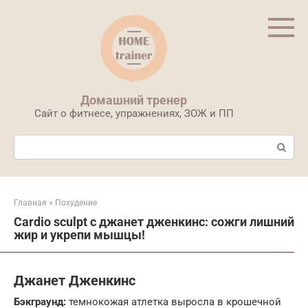
Перейти
к
контенту
Домашний тренер
Сайт о фитнесе, упражнениях, ЗОЖ и ПП
Поиск:
Главная
»
Похудение
Cardio sculpt с джанет дженкинс: сожги лишний
жир и укрепи мышцы!
Джанет Дженкинс
Бэкграунд:
темнокожая атлетка выросла в крошечной