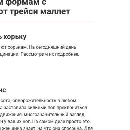
м формам с
от трейси маллет
ь хорьку
ают хорькам. На сегодняшний день
цинации. Рассмотрим их подробнее.
нс
расота, обворожительность в любом
на заставила сильный пол преклониться
 движения, многозначительный взгляд,
 у ваших ног. На самом деле просто это,
я женщина знает, на что она способна. Для