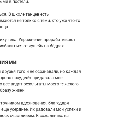
ыми в постели.
ься. В школе танцев есть
аются не только с теми, кто уже что-то
анца.
тику тела. Упражнения прорабатывают
збавиться от «ушей» на бёдрах.
ниями
 друзья того и не осознавали, но каждая
дорово похудел!» придавала мне
то все видят результаты моего тяжелого
бразу жизни.
сточником вдохновения, благодаря
 еще усерднее. Их радовали мои успехи и
овлюсь счастливым. К сожалению, на