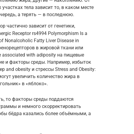
плению жира, другие — накоплению. От
 участках тела зависит то, в каком месте
чередь, а терять — в последнюю.
р частично зависит от генетики,
rgic Receptor rs4994 Polymorphism Is a
f Nonalcoholic Fatty Liver Disease in
адренорецепторов в жировой ткани или
pe associated with adiposity на пищевые
ие и факторы среды. Например, избыток
p and obesity и стрессы Stress and Obesity:
? могут увеличить количество жира в
гольник» в «яблоко».
ать, то факторы среды поддаются
граммы и немного скорректировать
обы бёдра казались более объёмными, а