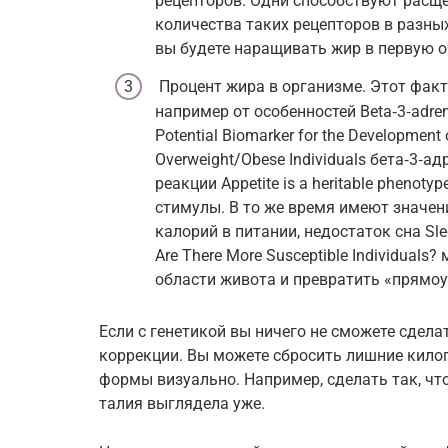
рецепторов. Одни способствуют расще
количества таких рецепторов в разных
вы будете наращивать жир в первую о
Процент жира в организме. Этот факто
например от особенностей Beta‑3‑adrene
Potential Biomarker for the Development o
Overweight/Obese Individuals бета‑3‑
реакции Appetite is a heritable phenoty
стимулы. В то же время имеют значен
калорий в питании, недостаток сна Slee
Are There More Susceptible Individuals
области живота и превратить «прямоу
Если с генетикой вы ничего не сможете сдел
коррекции. Вы можете сбросить лишние кило
формы визуально. Например, сделать так, чт
талия выглядела уже.