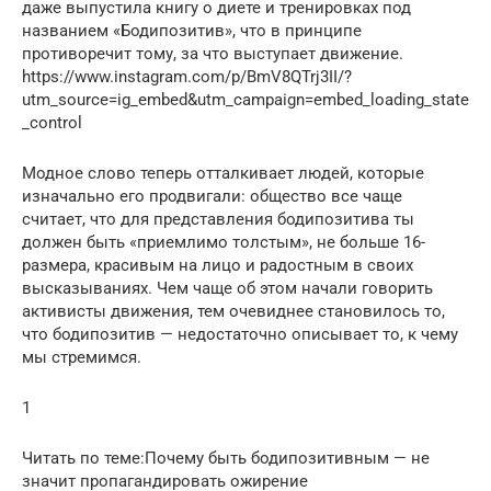
даже выпустила книгу о диете и тренировках под
названием «Бодипозитив», что в принципе
противоречит тому, за что выступает движение.
https://www.instagram.com/p/BmV8QTrj3II/?
utm_source=ig_embed&utm_campaign=embed_loading_state
_control
Модное слово теперь отталкивает людей, которые
изначально его продвигали: общество все чаще
считает, что для представления бодипозитива ты
должен быть «приемлимо толстым», не больше 16-
размера, красивым на лицо и радостным в своих
высказываниях. Чем чаще об этом начали говорить
активисты движения, тем очевиднее становилось то,
что бодипозитив — недостаточно описывает то, к чему
мы стремимся.
1
Читать по теме:Почему быть бодипозитивным — не
значит пропагандировать ожирение