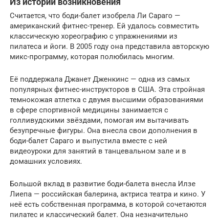
Из истории возникновения
Считается, что боди-балет изобрела Ли Сараго —
американский фитнес-тренер. Ей удалось совместить
классическую хореографию с упражнениями из
пилатеса и йоги. В 2005 году она представила авторскую
микс-программу, которая полюбилась многим.
Её поддержала Джанет Дженкинс — одна из самых
популярных фитнес-инструкторов в США. Эта стройная
темнокожая атлетка с двумя высшими образованиями
в сфере спортивной медицины занимается с
голливудскими звёздами, помогая им вытачивать
безупречные фигуры. Она внесла свои дополнения в
боди-балет Сараго и выпустила вместе с ней
видеоуроки для занятий в танцевальном зале и в
домашних условиях.
Большой вклад в развитие боди-балета внесла Илзе
Лиепа — российская балерина, актриса театра и кино. У
неё есть собственная программа, в которой сочетаются
пилатес и классический балет. Она незначительно