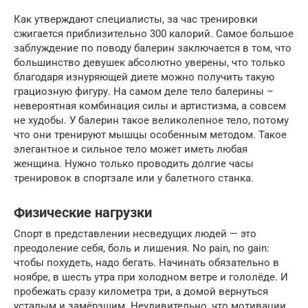
Как утверждают специалисты, за час тренировки
сжигается приблизительно 300 калорий. Самое большое
заблуждение по поводу балерин заключается в том, что
большинство девушек абсолютно уверены, что только
благодаря изнуряющей диете можно получить такую
грациозную фигуру. На самом деле тело балерины –
невероятная комбинация силы и артистизма, а совсем
не худобы. У балерин такое великолепное тело, потому
что они тренируют мышцы особенным методом. Такое
элегантное и сильное тело может иметь любая
женщина. Нужно только проводить долгие часы
тренировок в спортзале или у балетного станка.
Физические нагрузки
Спорт в представлении несведущих людей — это
преодоление себя, боль и лишения. No pain, no gain:
чтобы похудеть, надо бегать. Начинать обязательно в
ноябре, в шесть утра при холодном ветре и гололёде. И
пробежать сразу километра три, а домой вернуться
усталым и замёрзшим. Неудивительно, что мотивации