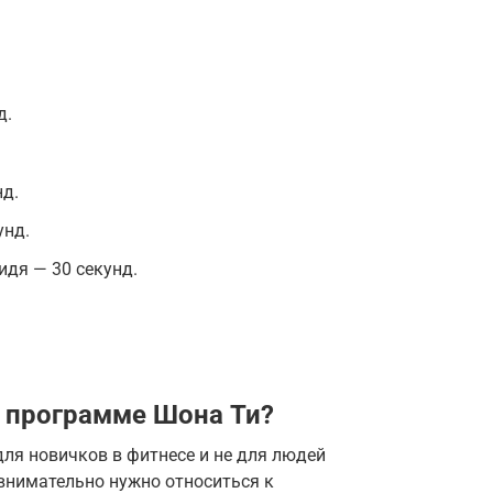
д.
.
нд.
унд.
идя — 30 секунд.
о программе Шона Ти?
для новичков в фитнесе и не для людей
внимательно нужно относиться к