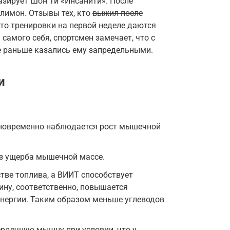
азирует Шон Ти «Инсанити». После
 лимон. Отзывы тех, кто
выжил после
то тренировки на первой неделе даются
 самого себя, спортсмен замечает, что с
е раньше казались ему запредельными.
и
дновременно наблюдается рост мышечной
ез ущерба мышечной массе.
тве топлива, а ВИИТ способствует
ну, соответственно, повышается
энергии. Таким образом меньше углеводов
рдечную мышцу при условии, что у