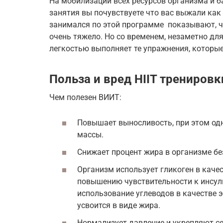
На мобилизации всех ресурсов организма и б
занятия вы почувствуете что вас выжали как
занимался по этой программе показывают, ч
очень тяжело. Но со временем, незаметно для
легкостью выполняет те упражнения, которы
Польза и вред HIIT тренировк
Чем полезен ВИИТ:
Повышает выносливость, при этом о
массы.
Снижает процент жира в организме б
Организм использует гликоген в качес
повышению чувствительности к инсули
использование углеводов в качестве 
усвоится в виде жира.
Нормализует давление и укрепляют се