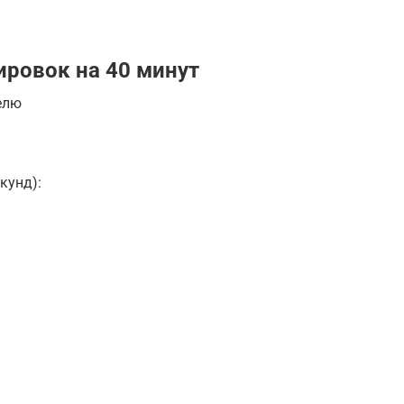
ировок на 40 минут
елю
кунд):