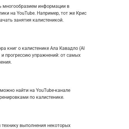
сь многообразием информации в
ики на YouTube. Например, тот же Крис
начать занятия калистеникой.
ора книг о калистенике Ала Кавадло (Al
к и прогрессию упражнений: от самых
ения.
 можно найти на YouTube-канале
с тренировками по калистенике.
 технику выполнения некоторых