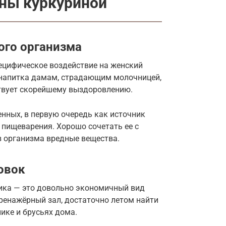
нны куркуриной
ого организма
пецифическое воздействие на женский
 напитка дамам, страдающим молочницей,
ствует скорейшему выздоровлению.
нных, в первую очередь как источник
 пищеварения. Хорошо сочетать ее с
з организма вредные вещества.
овок
ника — это довольно экономичный вид
тренажёрный зал, достаточно летом найти
нике и брусьях дома.