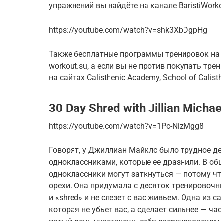
упражнений вы найдёте на канале BaristiWorko
https://youtube.com/watch?v=shk3XbDgpHg
Также бесплатные программы тренировок на 
workout.su, а если вы не против покупать тр
на сайтах Calisthenic Academy, School of Calis
30 Day Shred with Jillian Michae
https://youtube.com/watch?v=1Pc-NizMgg8
Говорят, у Джиллиан Майклс было трудное д
одноклассниками, которые ее дразнили. В общ
одноклассники могут заткнуться — потому ч
орехи. Она придумала с десяток тренировочн
и «shred» и не слезет с вас живьем. Одна из
которая не убьет вас, а сделает сильнее — ча