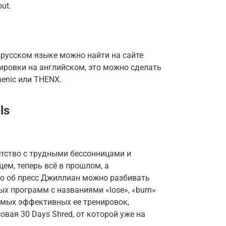
ut.
русском языке можно найти на сайте
енировки на английском, это можно сделать
thenic или THENX.
ls
етство с трудными бессонницами и
ем, теперь всё в прошлом, а
то об пресс Джиллиан можно разбивать
ых программ с названиями «lose», «burn»
 самых эффективных ее тренировок,
совая 30 Days Shred, от которой уже на