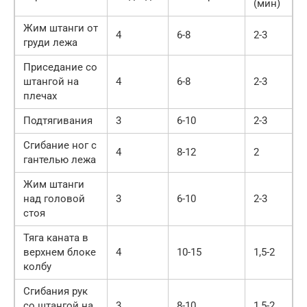
(мин)
Жим штанги от
4
6-8
2-3
груди лежа
Приседание со
штангой на
4
6-8
2-3
плечах
Подтягивания
3
6-10
2-3
Сгибание ног с
4
8-12
2
гантелью лежа
Жим штанги
над головой
3
6-10
2-3
стоя
Тяга каната в
верхнем блоке
4
10-15
1,5-2
колбу
Сгибания рук
со штангой на
3
8-10
1,5-2