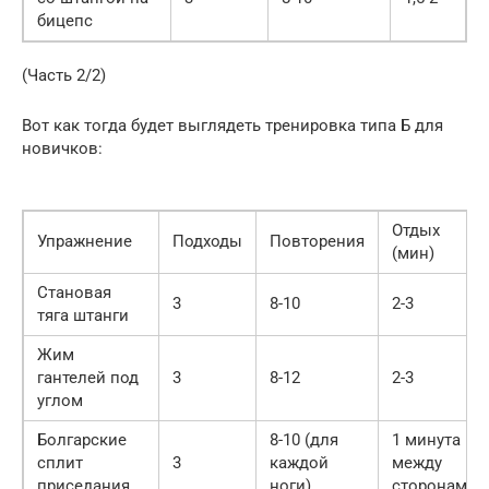
бицепс
(Часть 2/2)
Вот как тогда будет выглядеть тренировка типа Б для
новичков:
Отдых
Упражнение
Подходы
Повторения
(мин)
Становая
3
8-10
2-3
тяга штанги
Жим
гантелей под
3
8-12
2-3
углом
Болгарские
8-10 (для
1 минута
сплит
3
каждой
между
приседания
ноги)
сторонами