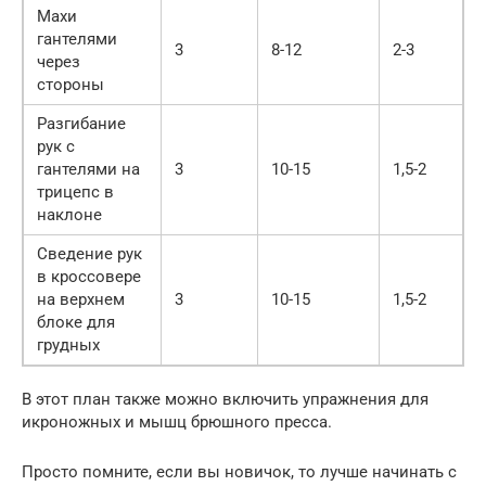
Махи
гантелями
3
8-12
2-3
через
стороны
Разгибание
рук с
гантелями на
3
10-15
1,5-2
трицепс в
наклоне
Сведение рук
в кроссовере
на верхнем
3
10-15
1,5-2
блоке для
грудных
В этот план также можно включить упражнения для
икроножных и мышц брюшного пресса.
Просто помните, если вы новичок, то лучше начинать с