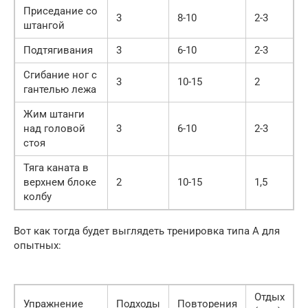
Приседание со
3
8-10
2-3
штангой
Подтягивания
3
6-10
2-3
Сгибание ног с
3
10-15
2
гантелью лежа
Жим штанги
над головой
3
6-10
2-3
стоя
Тяга каната в
верхнем блоке
2
10-15
1,5
колбу
Вот как тогда будет выглядеть тренировка типа A для
опытных:
Отдых
Упражнение
Подходы
Повторения