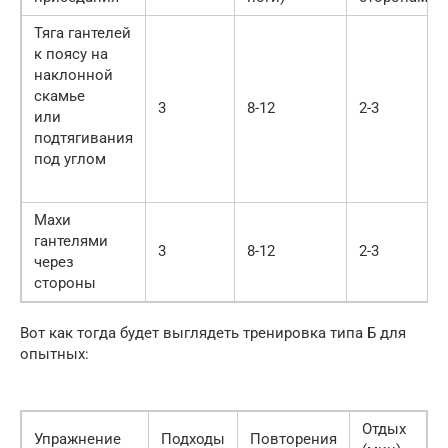
Тяга гантелей
к поясу на
наклонной
скамье
3
8-12
2-3
или
подтягивания
под углом
Махи
гантелями
3
8-12
2-3
через
стороны
Вот как тогда будет выглядеть тренировка типа Б для
опытных:
Отдых
Упражнение
Подходы
Повторения