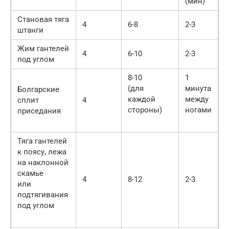
(мин)
Становая тяга
4
6-8
2-3
штанги
Жим гантелей
4
6-10
2-3
под углом
8-10
1
(для
минута
Болгарские
каждой
между
сплит
4
стороны)
ногами
приседания
Тяга гантелей
к поясу, лежа
на наклонной
скамье
4
8-12
2-3
или
подтягивания
под углом