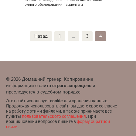
полного обследования пациента и
Пагинация
Назад
1
…
3
4
записей
© 2026 Домашний тренер. Копирование
информации с сайта
строго запрещено
и
преследуется в судебном порядке
Этот сайт использует
cookie
для хранения данных.
Продолжая использовать сайт, вы даете свое согласие
на работу с этими файлами, а так же принимаете все
пункты
пользовательского соглашения
. При
возникновении вопросов пишите в
форму обратной
связи
.