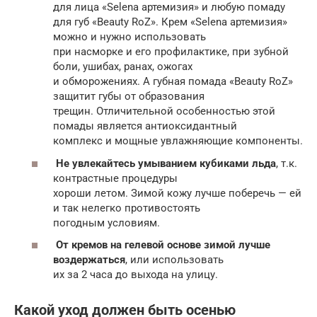
для лица «Selena артемизия» и любую помаду
для губ «Beauty RoZ». Крем «Selena артемизия»
можно и нужно использовать
при насморке и его профилактике, при зубной
боли, ушибах, ранах, ожогах
и обморожениях. А губная помада «Beauty RoZ»
защитит губы от образования
трещин. Отличительной особенностью этой
помады является антиоксидантный
комплекс и мощные увлажняющие компоненты.
Не увлекайтесь умыванием кубиками льда
, т.к.
контрастные процедуры
хороши летом. Зимой кожу лучше поберечь — ей
и так нелегко противостоять
погодным условиям.
От кремов на гелевой основе зимой лучше
воздержаться
, или использовать
их за 2 часа до выхода на улицу.
Какой уход должен быть осенью