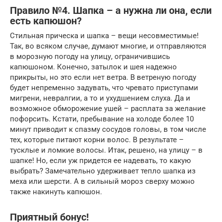
Правило №4. Шапка – а нужна ли она, если
есть капюшон?
Стильная прическа и шапка – вещи несовместимые!
Так, во всяком случае, думают многие, и отправляются
в морозную погоду на улицу, ограничившись
капюшоном. Конечно, затылок и шея надежно
прикрыты, но это если нет ветра. В ветреную погоду
будет непременно задувать, что чревато приступами
мигрени, невралгии, а то и ухудшением слуха. Да и
возможное обморожение ушей – расплата за желание
пофорсить. Кстати, пребывание на холоде более 10
минут приводит к спазму сосудов головы, в том числе
тех, которые питают корни волос. В результате –
тусклые и ломкие волосы. Итак, решено, на улицу – в
шапке! Но, если уж придется ее надевать, то какую
выбрать? Замечательно удерживает тепло шапка из
меха или шерсти. А в сильный мороз сверху можно
также накинуть капюшон.
Приятный бонус!