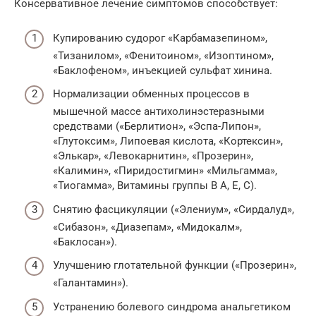
Консервативное лечение симптомов способствует:
Купированию судорог «Карбамазепином»,
«Тизанилом», «Фенитоином», «Изоптином»,
«Баклофеном», инъекцией сульфат хинина.
Нормализации обменных процессов в
мышечной массе антихолинэстеразными
средствами («Берлитион», «Эспа-Липон»,
«Глутоксим», Липоевая кислота, «Кортексин»,
«Элькар», «Левокарнитин», «Прозерин»,
«Калимин», «Пиридостигмин» «Мильгамма»,
«Тиогамма», Витамины группы В А, Е, С).
Снятию фасцикуляции («Элениум», «Сирдалуд»,
«Сибазон», «Диазепам», «Мидокалм»,
«Баклосан»).
Улучшению глотательной функции («Прозерин»,
«Галантамин»).
Устранению болевого синдрома анальгетиком