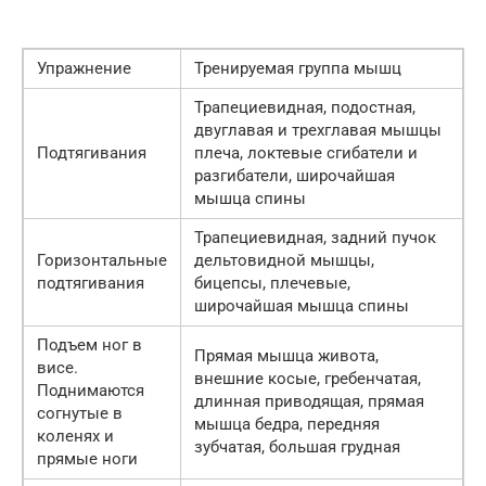
Упражнение
Тренируемая группа мышц
Трапециевидная, подостная,
двуглавая и трехглавая мышцы
Подтягивания
плеча, локтевые сгибатели и
разгибатели, широчайшая
мышца спины
Трапециевидная, задний пучок
Горизонтальные
дельтовидной мышцы,
подтягивания
бицепсы, плечевые,
широчайшая мышца спины
Подъем ног в
Прямая мышца живота,
висе.
внешние косые, гребенчатая,
Поднимаются
длинная приводящая, прямая
согнутые в
мышца бедра, передняя
коленях и
зубчатая, большая грудная
прямые ноги