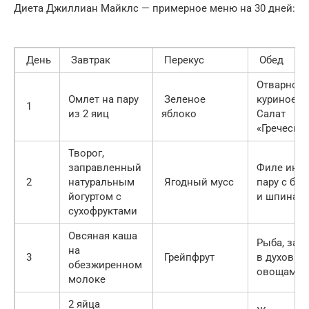
Диета Джиллиан Майклс — примерное меню на 30 дней:
День
Завтрак
Перекус
Обед
Отварное
Омлет на пару
Зеленое
куриное ф
1
из 2 яиц
яблоко
Салат
«Гречески
Творог,
заправленный
Филе инде
2
натуральным
Ягодный мусс
пару с бр
йогуртом с
и шпинат
сухофруктами
Овсяная каша
Рыба, зап
на
3
Грейпфрут
в духовке 
обезжиренном
овощами
молоке
2 яйца