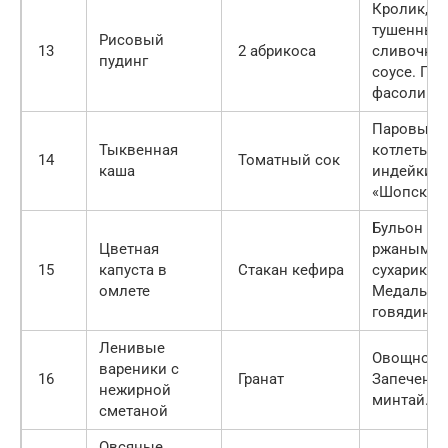
Кролик,
тушенный
Рисовый
13
2 абрикоса
сливочно
пудинг
соусе. Пю
фасоли
Паровые
Тыквенная
котлеты и
14
Томатный сок
каша
индейки. 
«Шопский
Бульон с
Цветная
ржаными
15
капуста в
Стакан кефира
сухарикам
омлете
Медальон
говядины.
Ленивые
Овощное р
вареники с
16
Гранат
Запеченн
нежирной
минтай.
сметаной
Овсяные