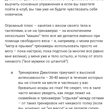
выучить основные упражнения и если вы захотите
пойти в клуб, вы там уже не будете чувствовать себя
новичком.
Огромный плюс – занятия с весом своего тела и
гантелями, а не на тренажерах – за исключением
нескольких “машин” тело все же делается именно при
помощи свободного веса – я, например, с моим ростом
“метр в прыжке” тренажеры использовать просто не
могу – пока настрою, пока подгоню (а многие все равно
мне велики), у меня уже и тело остыло, и толку от этого
никакого (“все мужики со штангой”).
Тренировки Джиллиан приучают к высокой
интенсивности – 30-40 минут в течение которых
вы не стоите на месте и частенько у вас
буквально искры из глаз! Не секрет, что в зале
часто можно увидеть, как люди лежат на
скамейках и тренажерах “отдыхая” между сетами
– от таких тренировок нет никакого толку (если
вы, конечно, не “на массе” и не делаете супер-