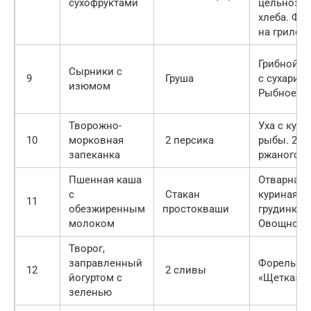
сухофруктами
цельнозе
хлеба. Фил
на гриле
Грибной с
Сырники с
9
Груша
с сухарик
изюмом
Рыбное с
Творожно-
Уха с кус
10
морковная
2 персика
рыбы. 2 к
запеканка
ржаного х
Пшенная каша
Отварная
с
Стакан
куриная
11
обезжиренным
простокваши
грудинка.
молоком
Овощное а
Творог,
заправленный
Форель на
12
2 сливы
йогуртом с
«Щетка»
зеленью