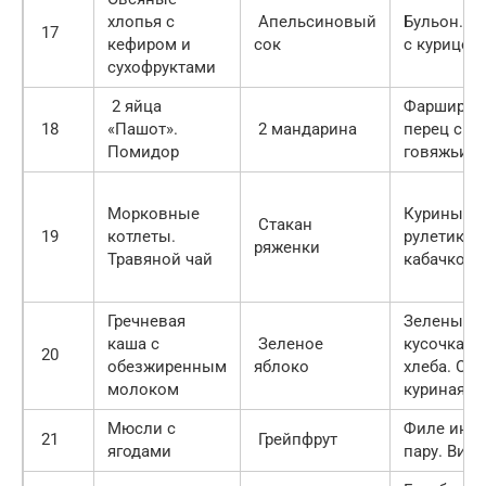
хлопья с
Апельсиновый
Бульон. «
17
кефиром и
сок
с курицей.
сухофруктами
2 яйца
Фарширов
18
«Пашот».
2 мандарина
перец с
Помидор
говяжьим
Морковные
Куриные
Стакан
19
котлеты.
рулетики.
ряженки
Травяной чай
кабачкова
Гречневая
Зеленый б
каша с
Зеленое
кусочка р
20
обезжиренным
яблоко
хлеба. От
молоком
куриная г
Мюсли с
Филе инде
21
Грейпфрут
ягодами
пару. Вине