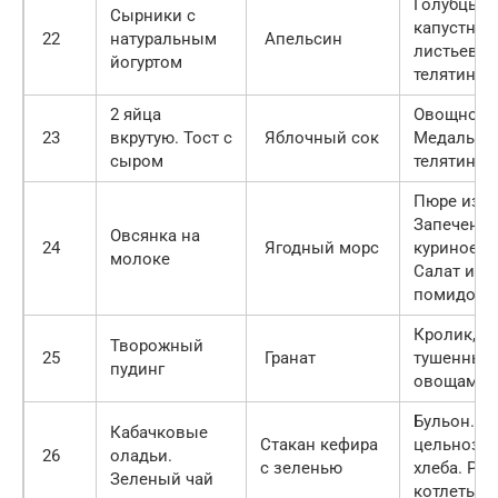
Голубцы и
Сырники с
капустных
22
натуральным
Апельсин
листьев с
йогуртом
телятины
2 яйца
Овощной с
23
вкрутую. Тост с
Яблочный сок
Медальон
сыром
телятины 
Пюре из ф
Запеченн
Овсянка на
24
Ягодный морс
куриное ф
молоке
Салат из о
помидора
Кролик,
Творожный
25
Гранат
тушенный
пудинг
овощами
Бульон. 2 
Кабачковые
Стакан кефира
цельнозе
26
оладьи.
с зеленью
хлеба. Ры
Зеленый чай
котлеты н