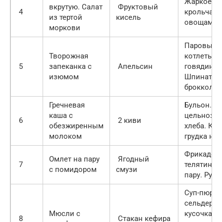
Жаркое из
вкрутую. Салат
Фруктовый
4
крольчати
из тертой
кисель
овощами
моркови
Паровые
Творожная
котлеты и
5
запеканка с
Апельсин
говядины.
изюмом
Шпинат,
брокколи
Гречневая
Бульон. 2 
каша с
цельнозе
6
2 киви
обезжиренным
хлеба. Ку
молоком
грудка на 
Фрикадель
Омлет на пару
Ягодный
7
телятины 
с помидором
смузи
пару. Рукк
Суп-пюре 
сельдерея.
Мюсли с
кусочка
8
Стакан кефира