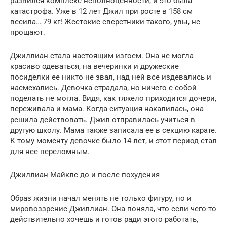
развился комплекс неполноценности, и это была
катастрофа. Уже в 12 лет Джил при росте в 158 см
весила… 79 кг! Жестокие сверстники такого, увы, не
прощают.
Джиллиан стала настоящим изгоем. Она не могла
красиво одеваться, на вечеринки и дружеские
посиделки ее никто не звал, над ней все издевались и
насмехались. Девочка страдала, но ничего с собой
поделать не могла. Видя, как тяжело приходится дочери,
переживала и мама. Когда ситуация накалилась, она
решила действовать. Джил отправилась учиться в
другую школу. Мама также записала ее в секцию карате.
К тому моменту девочке было 14 лет, и этот период стал
для нее переломным.
Джиллиан Майклс до и после похудения
Образ жизни начал менять не только фигуру, но и
мировоззрение Джиллиан. Она поняла, что если чего-то
действительно хочешь и готов ради этого работать,