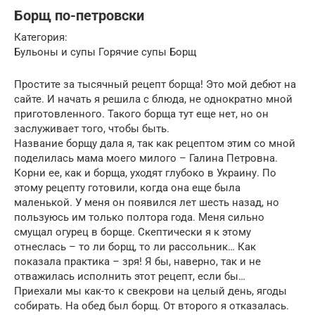
Борщ по-петровски
Категория:
Бульоны и супы Горячие супы Борщ
Простите за тысячный рецепт борща! Это мой дебют на
сайте. И начать я решила с блюда, не однократно мной
приготовленного. Такого борща тут еще нет, но он
заслуживает того, чтобы быть.
Название борщу дала я, так как рецептом этим со мной
поделилась мама моего милого – Галина Петровна.
Корни ее, как и борща, уходят глубоко в Украину. По
этому рецепту готовили, когда она еще была
маленькой. У меня он появился лет шесть назад, но
пользуюсь им только полтора года. Меня сильно
смущал огурец в борще. Скептически я к этому
отнеслась – то ли борщ, то ли рассольник… Как
показала практика – зря! Я бы, наверно, так и не
отважилась исполнить этот рецепт, если бы…
Приехали мы как-то к свекрови на целый день, ягоды
собирать. На обед был борщ. От второго я отказалась.