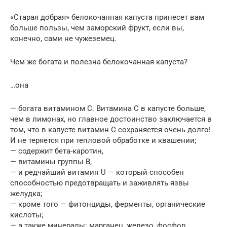
«Старая добрая» белокочанная капуста принесет вам
больше пользы, чем заморский фрукт, если вы,
конечно, сами не чужеземец.
Чем же богата и полезна белокочанная капуста?
…она
— богата витамином С. Витаминa С в капусте больше,
чем в лимонах, но главное достоинство заключается в
том, что в капусте витамин С сохраняется очень долго!
И не теряется при тепловой обработке и квашении;
— содержит бета-каротин,
— витамины группы В,
— и редчайший витамин U — который способен
способностью предотвращать и заживлять язвы
желудка;
— кроме того — фитонциды, ферменты, органические
кислоты;
— а также минералы: марганец, железо, фосфор,