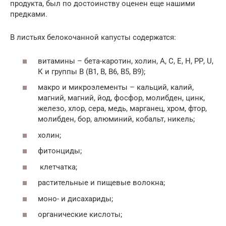
продукта, был по достоинству оценен еще нашими
предками.
В листьях белокочанной капусты содержатся:
витамины – бета-каротин, холин, А, С, Е, Н, РР, U,
К и группы В (В1, В, В6, В5, В9);
макро и микроэлементы – кальций, калий,
магний, магний, йод, фосфор, молибден, цинк,
железо, хлор, сера, медь, марганец, хром, фтор,
молибден, бор, алюминий, кобальт, никель;
холин;
фитонциды;
клетчатка;
растительные и пищевые волокна;
моно- и дисахариды;
органические кислоты;