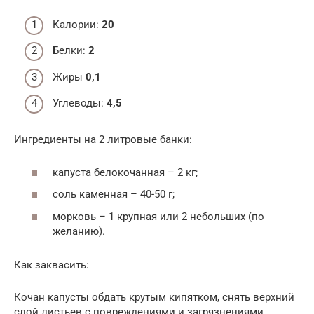
Калории:
20
Белки:
2
Жиры
0,1
Углеводы:
4,5
Ингредиенты на 2 литровые банки:
капуста белокочанная – 2 кг;
соль каменная – 40-50 г;
морковь – 1 крупная или 2 небольших (по
желанию).
Как заквасить:
Кочан капусты обдать крутым кипятком, снять верхний
слой листьев с повреждениями и загрязнениями.