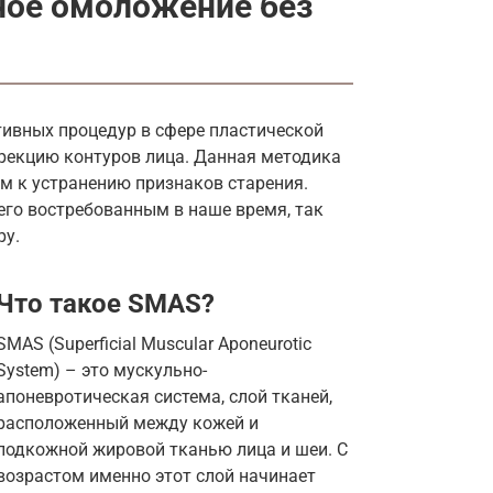
ное омоложение без
тивных процедур в сфере пластической
ррекцию контуров лица. Данная методика
м к устранению признаков старения.
его востребованным в наше время, так
ру.
Что такое SMAS?
SMAS (Superficial Muscular Aponeurotic
System) – это мускульно-
апоневротическая система, слой тканей,
расположенный между кожей и
подкожной жировой тканью лица и шеи. С
возрастом именно этот слой начинает