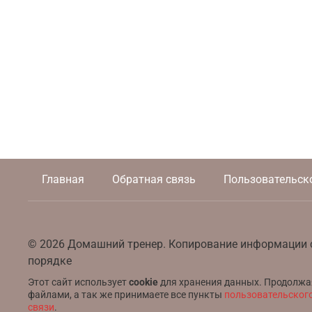
Главная
Обратная связь
Пользовательск
© 2026 Домашний тренер. Копирование информации 
порядке
Этот сайт использует
cookie
для хранения данных. Продолжая 
файлами, а так же принимаете все пункты
пользовательског
связи
.