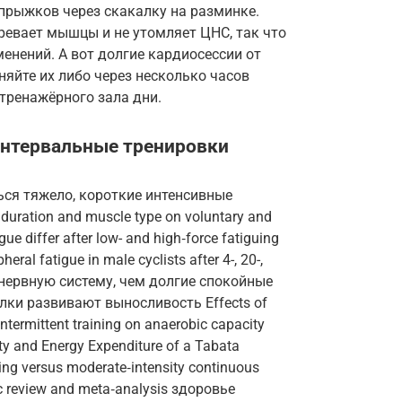
 прыжков через скакалку на разминке.
ревает мышцы и не утомляет ЦНС, так что
енений. А вот долгие кардиосессии от
няйте их либо через несколько часов
 тренажёрного зала дни.
нтервальные тренировки
ься тяжело, короткие интенсивные
uration and muscle type on voluntary and
ue differ after low- and high‑force fatiguing
ral fatigue in male cyclists after 4-, 20-,
 нервную систему, чем долгие спокойные
лки развивают выносливость Effects of
ntermittent training on anaerobic capacity
y and Energy Expenditure of a Tabata
ing versus moderate‑intensity continuous
tic review and meta‑analysis здоровье