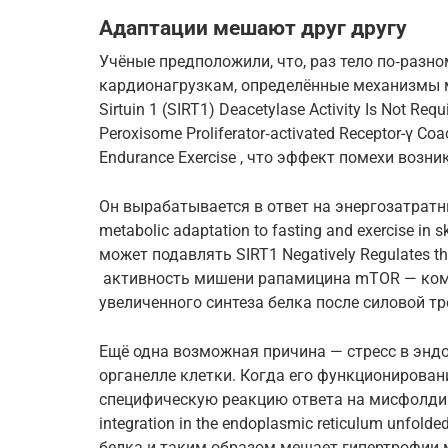
Адаптации мешают друг другу
Учёные предположили, что, раз тело по‑разн
кардионагрузкам, определённые механизмы м
Sirtuin 1 (SIRT1) Deacetylase Activity Is Not Requ
Peroxisome Proliferator‑activated Receptor-γ Coa
Endurance Exercise , что эффект помехи возник
Он вырабатывается в ответ на энергозатратны
metabolic adaptation to fasting and exercise in
может подавлять SIRT1 Negatively Regulates t
активность мишени рапамицина mTOR — комп
увеличенного синтеза белка после силовой тр
Ещё одна возможная причина — стресс в энд
органелле клетки. Когда его функционирован
специфическую реакцию ответа на мисфолдинг 
integration in the endoplasmic reticulum unfold
белка и таким образом мешает гипертрофии