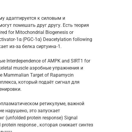
ому адаптируется к силовым и
огут помешать друг другу. Есть теория
ired for Mitochondrial Biogenesis or
ctivator‑1α (PGC‑1α) Deacetylation following
ает из‑за белка сиртуина‑1.
е Interdependence of AMPK and SIRT1 for
 skeletal muscle аэробные упражнения и
he Mammalian Target of Rapamycin
лекса, который подаёт сигнал для
енировки.
оплазматическом ретикулуме, важной
ие нарушено, это запускает
(unfolded protein response) Signal
ed protein response , которая снижает синтез
 мышц