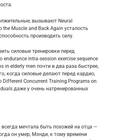
оста.
олжительные, вызывают Neural
 to the Muscle and Back Again усталость
 способность производить силу.
вить силовые тренировки перед
o endurance intra‑session exercise sequence
ns in elderly men почти в два раза быстрее,
го, когда силовые делают перед кардио,
Different Concurrent Training Programs on
dividuals даже у очень натренированных
 всегда мечтала быть похожей на отца —
огда он умер, Мэнди, к тому времени