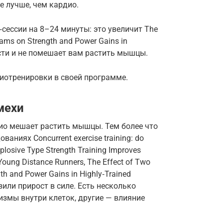
е лучше, чем кардио.
сессии на 8–24 минуты: это увеличит The
grams on Strength and Power Gains in
ости и не помешает вам растить мышцы.
диотренировки в своей программе.
мехи
дио мешает растить мышцы. Тем более что
ваниях Concurrent exercise training: do
plosive Type Strength Training Improves
Young Distance Runners, The Effect of Two
gth and Power Gains in Highly‑Trained
зили прирост в силе. Есть несколько
измы внутри клеток, другие — влияние