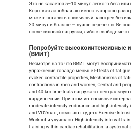
Это не касается 5–10 минут лёгкого бега или
Короткая аэробная активность хорошо разог
можете оставить привычный разогрев без изм
30 минут и больше — лучше перенести. Выпол
после силовой нагрузки, либо в свободные от
Попробуйте высокоинтенсивные и
(ВИИТ)
Несмотря на то что ВИИТ могут воспринимат
упражнения гораздо меньше Effects of fatigue d
evoked contractile properties, Mechanisms of fatig
contractions in men and women, Central and periphe
and 40‑km time trials нагружают центральную
кардиосессии. При этом интенсивные интерва
moderate‑intensity endurance and high‑intensity i
and VO2max , помогают худеть Exercise Intensit
Workout и улучшают High‑intensity interval train
training within cardiac rehabilitation: a systema