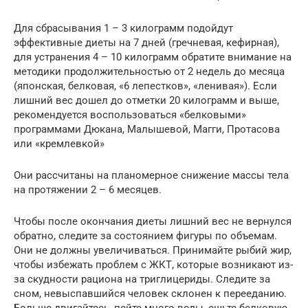
Для сбрасывания 1 – 3 килограмм подойдут
эффективные диеты на 7 дней (гречневая, кефирная),
для устранения 4 – 10 килограмм обратите внимание на
методики продолжительностью от 2 недель до месяца
(японская, белковая, «6 лепестков», «ленивая»). Если
лишний вес дошел до отметки 20 килограмм и выше,
рекомендуется воспользоваться «белковыми»
программами Дюкана, Малышевой, Магги, Протасова
или «кремлевкой»
Они рассчитаны на планомерное снижение массы тела
на протяжении 2 – 6 месяцев.
Чтобы после окончания диеты лишний вес не вернулся
обратно, следите за состоянием фигуры по объемам.
Они не должны увеличиваться. Принимайте рыбий жир,
чтобы избежать проблем с ЖКТ, которые возникают из-
за скудности рациона на триглицериды. Следите за
сном, невыспавшийся человек склонен к перееданию.
Больше двигайтесь, пейте много воды, ешьте белковую