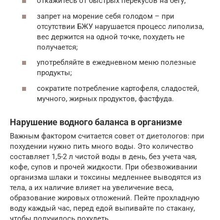
откажитесь от быстрых перекусов на бегу;
запрет на морение себя голодом – при
отсутствии БЖУ нарушается процесс липолиза,
вес держится на одной точке, похудеть не
получается;
употребляйте в ежедневном меню полезные
продукты;
сократите потребление картофеля, сладостей,
мучного, жирных продуктов, фастфуда.
Нарушение водного баланса в организме
Важным фактором считается совет от диетологов: при
похудении нужно пить много воды. Это количество
составляет 1,5-2 л чистой воды в день, без учета чая,
кофе, супов и прочей жидкости. При обезвоживании
организма шлаки и токсины медленнее выводятся из
тела, а их наличие влияет на увеличение веса,
образование жировых отложений. Пейте прохладную
воду каждый час, перед едой выпивайте по стакану,
чтобы получилось похудеть.