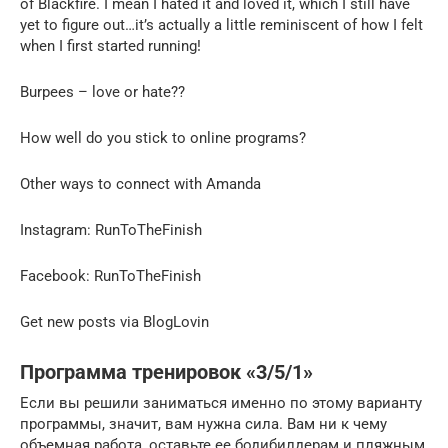
of Blackfire. I mean I hated it and loved it, which I still have
yet to figure out…it’s actually a little reminiscent of how I felt
when I first started running!
Burpees – love or hate??
How well do you stick to online programs?
Other ways to connect with Amanda
Instagram: RunToTheFinish
Facebook: RunToTheFinish
Get new posts via BlogLovin
Программа тренировок «3/5/1»
Если вы решили заниматься именно по этому варианту
программы, значит, вам нужна сила. Вам ни к чему
объемная работа, оставьте ее бодибилдерам и пляжным