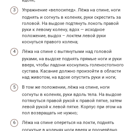
вдохе;
Упражнение «велосипед». Лёжа на спине, ноги
поднять и согнуть в коленях, руки скрестить за
головой. На выдохе подтянуть локоть правой
руки к левому колену, вдох — исходное
положение, выдох – локтем левой руки
коснуться правого колена;
Лёжа на спине с вытянутыми над головой
руками, на выдохе поднять прямые ноги и руки
вверх, чтобы ладони коснулись голеностопного
сустава. Касание должно произойти в области
над животом, на вдохе опустить руки и ноги;
В том же положении, лёжа на спине, ноги
согнуты в коленях, руки вдоль тела. На выдохе
потянуться правой рукой к правой пятке, затем
левой рукой к левой пятке. Корпус при этом на
пол возвращать не нужно;
Лёжа на спине опереться на локти, поднять
согнутые в коленях ноги вверх и поочерёдно