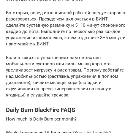
Во‑вторых, перед интенсивной работой следует хорошо
разогреваться. Прежде чем включаться в ВИИТ,
сделайте суставную разминку и 5–10 минут спокойного
кардио до пота. Выполните по несколько раз каждое
упражнение из комплекса, затем отдохните 3–5 минут и
приступайте к ВИИТ.
Если в каких‑то упражнениях вам не хватает
мобильности суставов или силы мышц кора, это
увеличивает нагрузку и риск травм. Поэтому работайте
над мобильностью (растяжка, упражнения в полном
диапазоне), качайте мышцы кора (складки и
скручивания на пресс, гиперэкстензия на спину и
ягодицы) и слушайте тренера.
Daily Burn BlackFire FAQS
How much is Daily Burn per month?
Would I recommend it for runners?Yes. I just wouldn’t