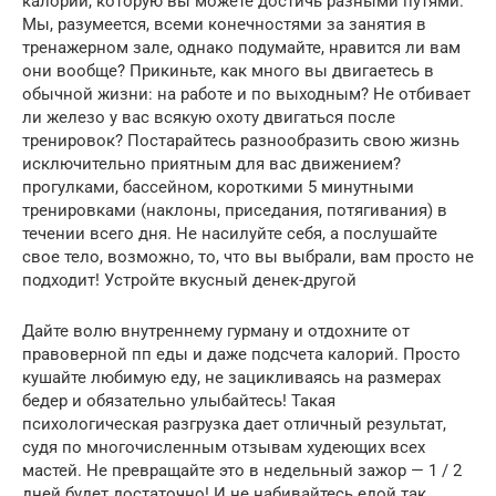
калорий, которую вы можете достичь разными путями.
Мы, разумеется, всеми конечностями за занятия в
тренажерном зале, однако подумайте, нравится ли вам
они вообще? Прикиньте, как много вы двигаетесь в
обычной жизни: на работе и по выходным? Не отбивает
ли железо у вас всякую охоту двигаться после
тренировок? Постарайтесь разнообразить свою жизнь
исключительно приятным для вас движением?
прогулками, бассейном, короткими 5 минутными
тренировками (наклоны, приседания, потягивания) в
течении всего дня. Не насилуйте себя, а послушайте
свое тело, возможно, то, что вы выбрали, вам просто не
подходит! Устройте вкусный денек-другой
Дайте волю внутреннему гурману и отдохните от
правоверной пп еды и даже подсчета калорий. Просто
кушайте любимую еду, не зацикливаясь на размерах
бедер и обязательно улыбайтесь! Такая
психологическая разгрузка дает отличный результат,
судя по многочисленным отзывам худеющих всех
мастей. Не превращайте это в недельный зажор — 1 / 2
дней будет достаточно! И не набивайтесь едой так,