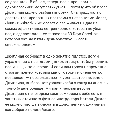
ее дразнили. В общем, теперь всё в прошлом, а
одноклассники могут заткнуться — потому что об пресс
Джиллиан можно разбивать орехи. Она придумала с
десяток тренировочных программ с названиями «lose»,
«burn» и «shred» и не слезет с вас живьем. Одна из
самых эффективных ее тренировок, которая не убьет
вас, а сделает сильнее — часовая 30 Days Shred, от
которой уже на пятый день чувствуешь себя
сверхчеловеком.
Джиллиан собирает в одно занятие пилатес, йогу и
упражнения с прыжками (плиометрику), чтобы укрепить
все мышцы по очереди. И если вам нужен непременно
строгий тренер, который мало говорит и очень четко
всё делает — пора сжигаться и уменьшаться вместе с
Джиллиан, выбора нет: уважать себя с каждым днем вы
точно будете больше. Мягкая и нежная версия
Джиллиан с некоторым компромиссом к себе есть в
занятиях отличного фитнес-инструктора Натали Джилл,
ее можно иногда включать в дополнение к Джиллиан
как доброго полицейского.