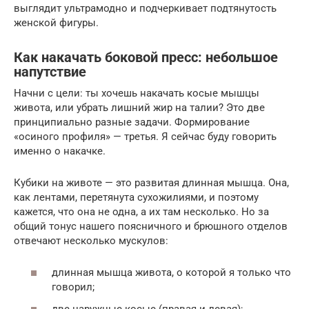
выглядит ультрамодно и подчеркивает подтянутость
женской фигуры.
Как накачать боковой пресс: небольшое
напутствие
Начни с цели: ты хочешь накачать косые мышцы
живота, или убрать лишний жир на талии? Это две
принципиально разные задачи. Формирование
«осиного профиля» — третья. Я сейчас буду говорить
именно о накачке.
Кубики на животе — это развитая длинная мышца. Она,
как лентами, перетянута сухожилиями, и поэтому
кажется, что она не одна, а их там несколько. Но за
общий тонус нашего поясничного и брюшного отделов
отвечают несколько мускулов:
длинная мышца живота, о которой я только что
говорил;
две наружные косые (правая и левая);