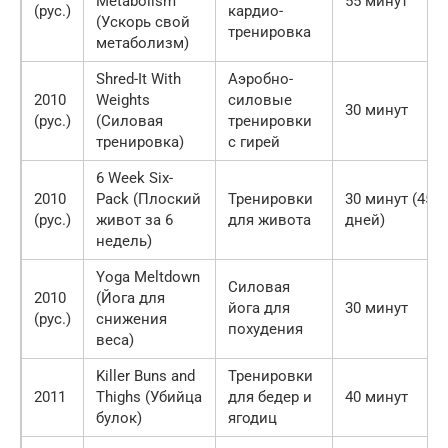
Metabolism
55 минут
(рус.)
кардио-
(Ускорь свой
тренировка
метаболизм)
Shred-It With
Аэробно-
2010
Weights
силовые
30 минут
(рус.)
(Силовая
тренировки
тренировка)
с гирей
6 Week Six-
2010
Pack (Плоский
Тренировки
30 минут (45
(рус.)
живот за 6
для живота
дней)
недель)
Yoga Meltdown
Силовая
2010
(Йога для
йога для
30 минут
(рус.)
снижения
похудения
веса)
Killer Buns and
Тренировки
2011
Thighs (Убийца
для бедер и
40 минут
булок)
ягодиц