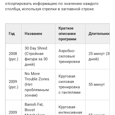
отсортировать информацию по значению каждого
столбца, используя стрелки в заглавной строке.
Краткое
Год
Название
описание
Длительность
программ
30 Day Shred
Аэробно-
2008
(Стройная
25 минут (30
силовые
(рус.)
фигура за 30
дней)
тренировки
дней)
No More
Круговая
Trouble Zones
2009
силовая
(Нет
55 минут
(рус.)
тренировка
проблемным
с гантелями
зонам)
Banish Fat,
Круговая
Boost
2009
интенсивная