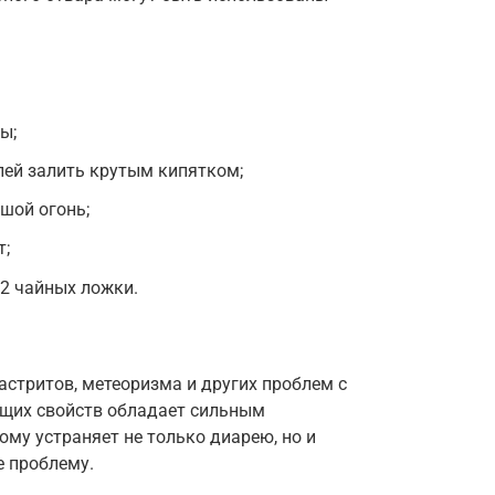
ы;
блей залить крутым кипятком;
шой огонь;
т;
2 чайных ложки.
астритов, метеоризма и других проблем с
щих свойств обладает сильным
му устраняет не только диарею, но и
 проблему.