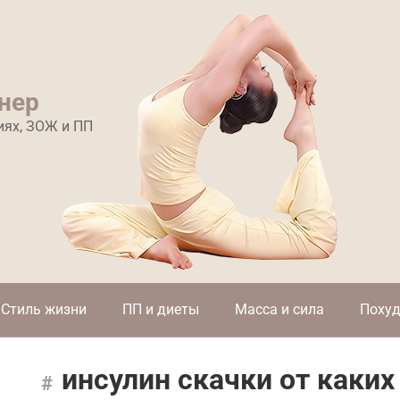
нер
иях, ЗОЖ и ПП
Стиль жизни
ПП и диеты
Масса и сила
Похуд
инсулин скачки от каких