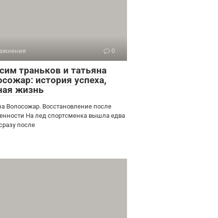
ажнения
0
сим траньков и татьяна
осожар: история успеха,
ная жизнь
на Волосожар. Восстановление после
енности На лед спортсменка вышла едва
 сразу после