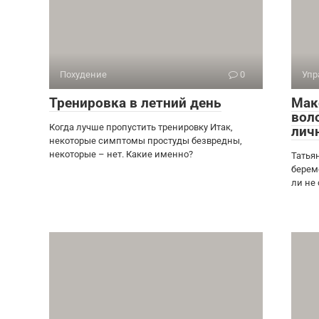
Похудение
0
Упр
Тренировка в летний день
Мак
вол
Когда лучше пропустить тренировку Итак,
лич
некоторые симптомы простуды безвредны,
некоторые – нет. Какие именно?
Татья
берем
ли не