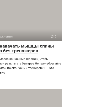
ажнения
0
 накачать мышцы спины
а без тренажеров
массажа Важные нюансы, чтобы
ься результата быстрее Не пренебрегайте
жкой по окончании тренировки — это
лько