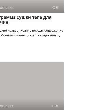
ажнения
0
грамма сушки тела для
чин
ские козы: описание породы,содержание
д Мужчины и женщины – не идентичны,
ажнения
0