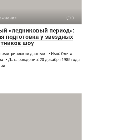
ажнения
0
ый «ледниковый период»:
ая подготовка у звездных
стников шоу
пометрические данные • Имя: Ольга
ва • Дата рождения: 23 декабря 1985 года
ной