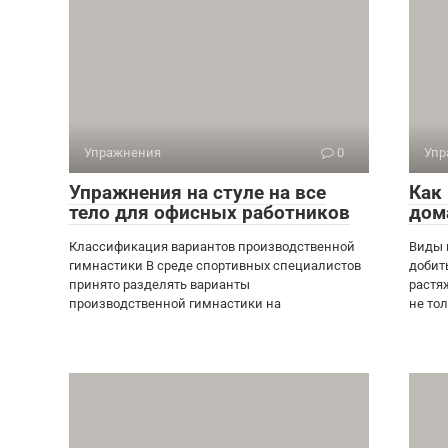
Упражнения
0
Упр
Упражнения на стуле на все
Как
тело для офисных работников
дом
Классификация вариантов производственной
Виды 
гимнастики В среде спортивных специалистов
добит
принято разделять варианты
растя
производственной гимнастики на
не то