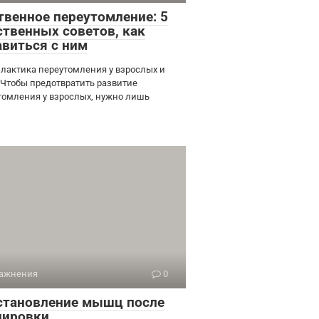
твенное переутомление: 5
ственных советов, как
авиться с ним
лактика переутомления у взрослых и
 Чтобы предотвратить развитие
томления у взрослых, нужно лишь
ажнения
0
становление мышц после
нировки