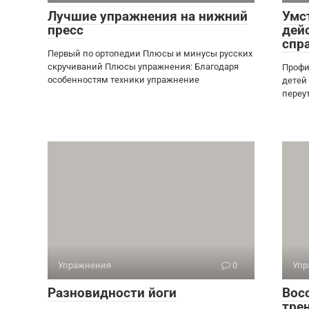
Лучшие упражнения на нижний
Умс
пресс
дей
спр
Первый по ортопедии Плюсы и минусы русских
скручиваний Плюсы упражнения: Благодаря
Профи
особенностям техники упражнение
детей
переу
Упражнения
0
Упр
Разновидности йоги
Вос
тре