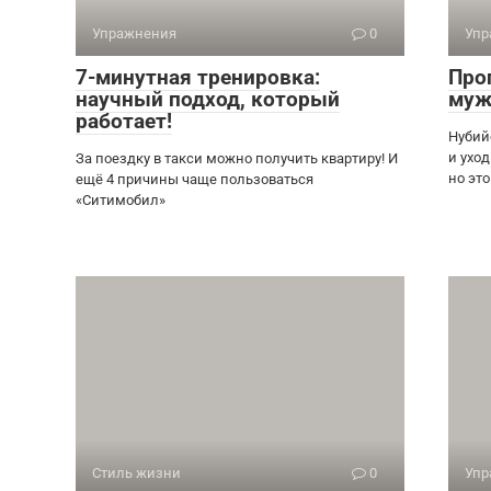
Упражнения
0
Упр
7-минутная тренировка:
Про
научный подход, который
муж
работает!
Нубий
и ухо
За поездку в такси можно получить квартиру! И
но это
ещё 4 причины чаще пользоваться
«Ситимобил»
Стиль жизни
0
Упр