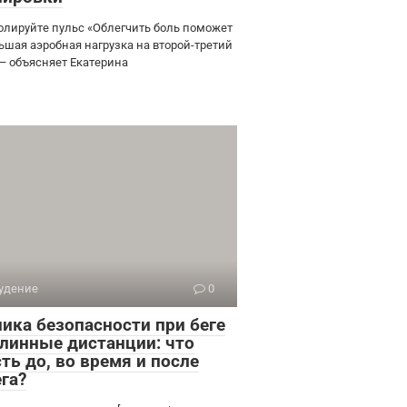
олируйте пульс «Облегчить боль поможет
ьшая аэробная нагрузка на второй-третий
 — объясняет Екатерина
удение
0
ника безопасности при беге
длинные дистанции: что
ть до, во время и после
га?